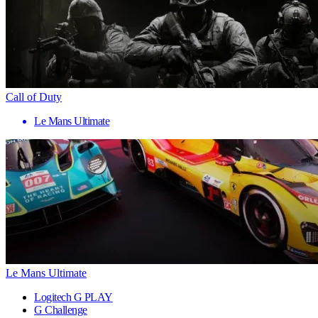
Call of Duty
Le Mans Ultimate
Le Mans Ultimate
Logitech G PLAY
G Challenge