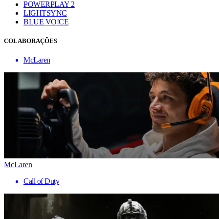
POWERPLAY 2
LIGHTSYNC
BLUE VO!CE
COLABORAÇÕES
McLaren
McLaren
Call of Duty