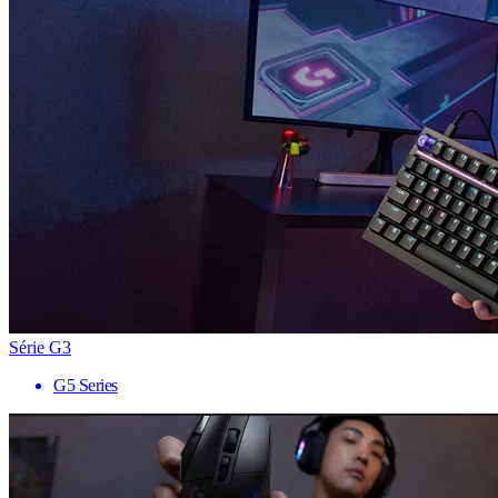
Série G3
G5 Series