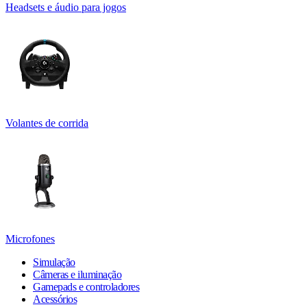
Headsets e áudio para jogos
Volantes de corrida
Microfones
Simulação
Câmeras e iluminação
Gamepads e controladores
Acessórios