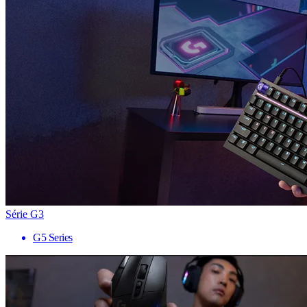
Série G3
G5 Series