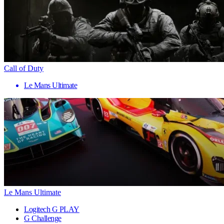
Call of Duty
Le Mans Ultimate
Le Mans Ultimate
Logitech G PLAY
G Challenge