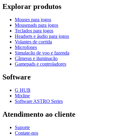
Explorar produtos
Mouses para jogos
Mousepads para jogos
Teclados para jogos
Headsets e áudio para jogos
Volantes de corrida
Microfones
Simulação de voo e fazenda
Câmeras e iluminação
Gamepads e controladores
Software
G HUB
Mixline
Software ASTRO Series
Atendimento ao cliente
Suporte
Contate-nos