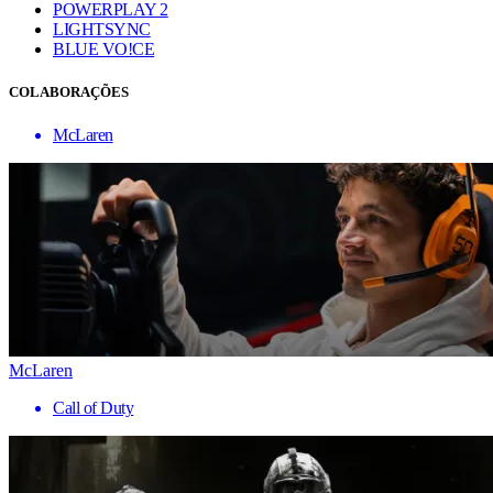
POWERPLAY 2
LIGHTSYNC
BLUE VO!CE
COLABORAÇÕES
McLaren
McLaren
Call of Duty