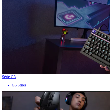
Série G3
G5 Series