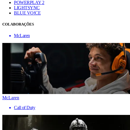
POWERPLAY 2
LIGHTSYNC
BLUE VO!CE
COLABORAÇÕES
McLaren
McLaren
Call of Duty