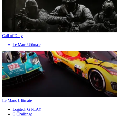
Call of Duty
Le Mans Ultimate
Le Mans Ultimate
Logitech G PLAY
G Challenge