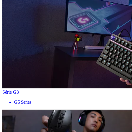
Série G3
G5 Series