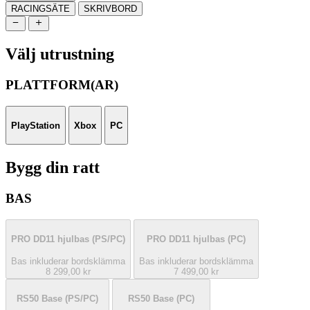
RACINGSÄTE
SKRIVBORD
Välj utrustning
PLATTFORM(AR)
PlayStation
Xbox
PC
Bygg din ratt
BAS
PRO DD11 hjulbas
(PS/PC)
PRO DD11 hjulbas
(PC)
Bas inkluderar bordsklämma
Bas inkluderar bordsklämma
8 299,00 kr
7 499,00 kr
RS50 Base
(PS/PC)
RS50 Base
(PC)