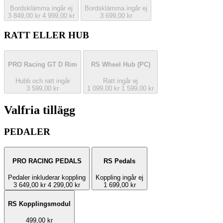
Bordsklämma ingår ej
Bordsklämma ingår ej
3 849,00 kr
4 999,00 kr
3 699,00 kr
RATT ELLER HUB
PRO Racing GT D Rim
RS Wheel Hub
(PC)
Hubb och ratt ingår
Ratt ingår ej
3 599,00 kr
1 099,00 kr
1 599,00 kr
Valfria tillägg
PEDALER
PRO RACING PEDALS
RS Pedals
Pedaler inkluderar koppling
Koppling ingår ej
3 649,00 kr
4 299,00 kr
1 699,00 kr
RS Kopplingsmodul
499,00 kr