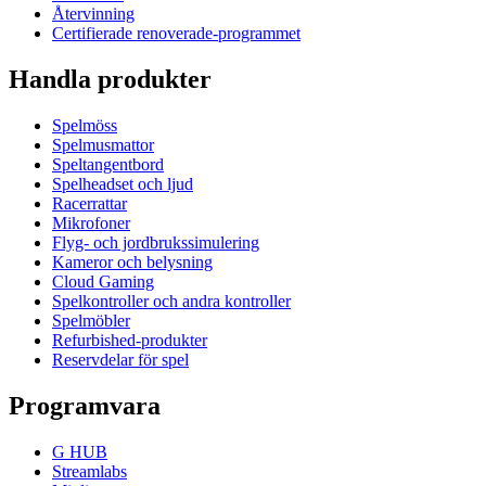
Återvinning
Certifierade renoverade-programmet
Handla produkter
Spelmöss
Spelmusmattor
Speltangentbord
Spelheadset och ljud
Racerrattar
Mikrofoner
Flyg- och jordbrukssimulering
Kameror och belysning
Cloud Gaming
Spelkontroller och andra kontroller
Spelmöbler
Refurbished-produkter
Reservdelar för spel
Programvara
G HUB
Streamlabs