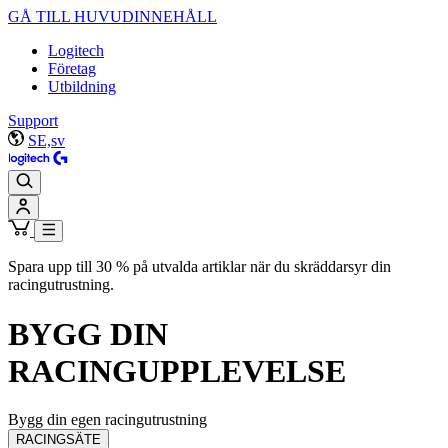
GÅ TILL HUVUDINNEHÅLL
Logitech
Företag
Utbildning
Support
SE,sv
Spara upp till 30 % på utvalda artiklar när du skräddarsyr din
racingutrustning.
BYGG DIN
RACINGUPPLEVELSE
Bygg din egen racingutrustning
RACINGSÄTE