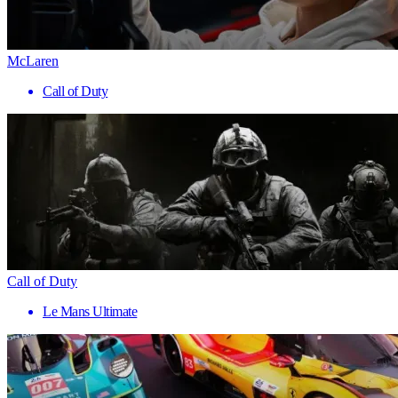
McLaren
Call of Duty
Call of Duty
Le Mans Ultimate