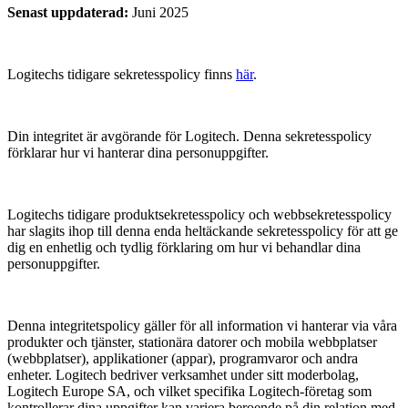
Senast uppdaterad
:
Juni 2025
Logitechs tidigare sekretesspolicy finns
här
.
Din integritet är avgörande för Logitech. Denna sekretesspolicy
förklarar hur vi hanterar dina personuppgifter.
Logitechs tidigare produktsekretesspolicy och webbsekretesspolicy
har slagits ihop till denna enda heltäckande sekretesspolicy för att ge
dig en enhetlig och tydlig förklaring om hur vi behandlar dina
personuppgifter.
Denna integritetspolicy gäller för all information vi hanterar via våra
produkter och tjänster, stationära datorer och mobila webbplatser
(webbplatser), applikationer (appar), programvaror och andra
enheter. Logitech bedriver verksamhet under sitt moderbolag,
Logitech Europe SA, och vilket specifika Logitech-företag som
kontrollerar dina uppgifter kan variera beroende på din relation med