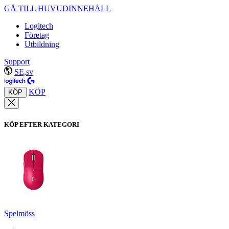
GÅ TILL HUVUDINNEHÅLL
Logitech
Företag
Utbildning
Support
SE,sv
KÖP
KÖP
KÖP EFTER KATEGORI
Spelmöss