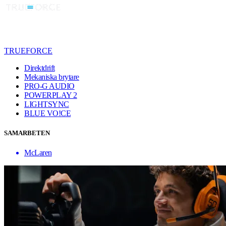
TRUEFORCE
Direktdrift
Mekaniska brytare
PRO-G AUDIO
POWERPLAY 2
LIGHTSYNC
BLUE VO!CE
SAMARBETEN
McLaren