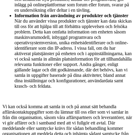
inlägg på onlineplattformar som forum eller forum, svarar på
en undersökning eller deltar i en tävling.
Information från användning av produkter och tjänster
När du använder vissa produkter och tjänster kan data skickas
till oss för att hjälpa till att förbättra upplevelsen och felsöka
problem. Detta kan omfatta information om enheten såsom
maskinvarumodell, inbyggd programvara och
operativsystemversion, unika enhetsidentifierare och online-
identifierare som din IP-adress. I vissa fall, om du har
aktiverat platstjänster på enheten och i appinställningarna, kan
vi också samla in allmän platsinformation för att tillhandahålla
relevanta funktioner eller support. Andra gånger, enligt
gällande lagar och ditt godkännande, där det behövs, kan vi
samla in uppgifter baserade på dina aktiviteter, bland annat
dina inställningar och konfigurationer, användardata samt
krasch- och feldata.
Vi kan också komma att samla in och på annat sätt behandla
affärskontaktuppgifter som du lämnar till oss eller som vi samlar in
från din organisation, såsom våra affärspartners och leverantörer, när
vi gör affärer och i samband med att vi fullgör ett avtal. Där
meddelande eller samtycke krävs för sådan behandling kommer
organisationen att meddela detta och inhämta sådant samtycke från