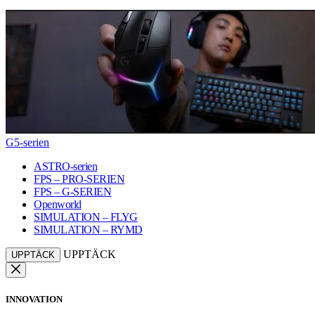
G5-serien
ASTRO-serien
FPS – PRO-SERIEN
FPS – G-SERIEN
Openworld
SIMULATION – FLYG
SIMULATION – RYMD
UPPTÄCK
UPPTÄCK
INNOVATION