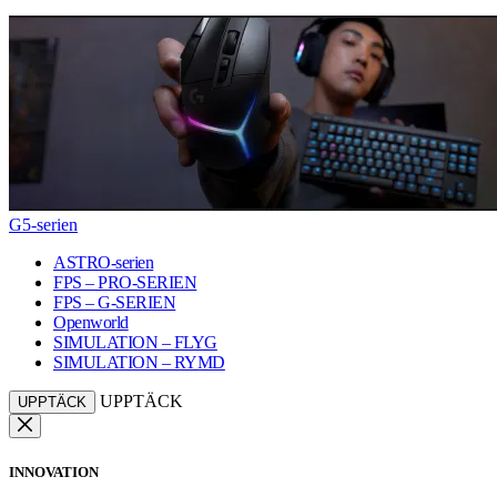
G5-serien
ASTRO-serien
FPS – PRO-SERIEN
FPS – G-SERIEN
Openworld
SIMULATION – FLYG
SIMULATION – RYMD
UPPTÄCK
UPPTÄCK
INNOVATION