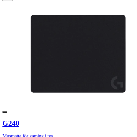
G240
Musmatta för gaming i tyg