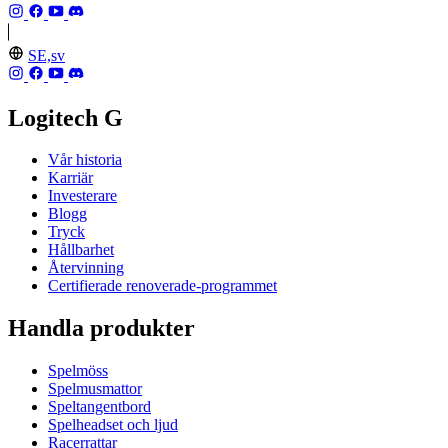
SE,sv
Logitech G
Vår historia
Karriär
Investerare
Blogg
Tryck
Hållbarhet
Återvinning
Certifierade renoverade-programmet
Handla produkter
Spelmöss
Spelmusmattor
Speltangentbord
Spelheadset och ljud
Racerrattar