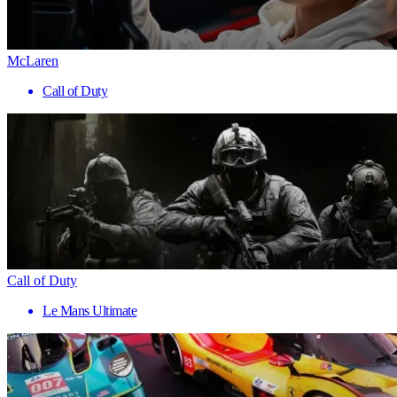
McLaren
Call of Duty
Call of Duty
Le Mans Ultimate