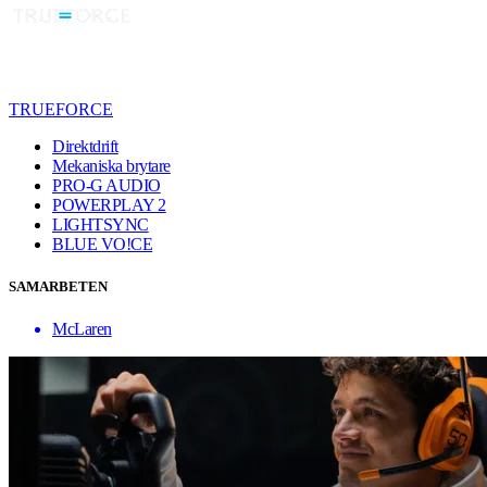
TRUEFORCE
Direktdrift
Mekaniska brytare
PRO-G AUDIO
POWERPLAY 2
LIGHTSYNC
BLUE VO!CE
SAMARBETEN
McLaren