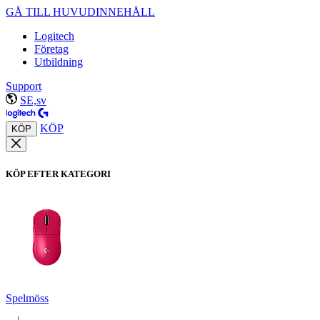
GÅ TILL HUVUDINNEHÅLL
Logitech
Företag
Utbildning
Support
SE,sv
KÖP
KÖP
KÖP EFTER KATEGORI
Spelmöss