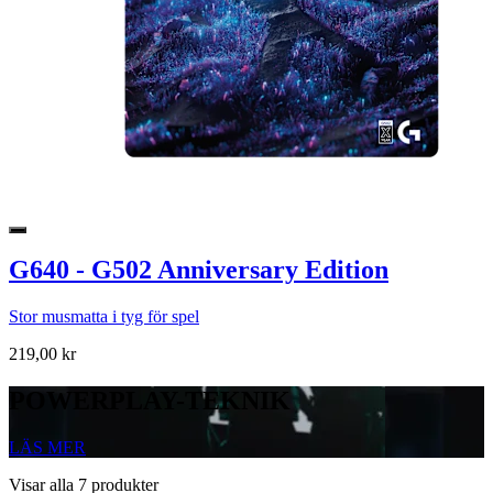
G640 - G502 Anniversary Edition
Stor musmatta i tyg för spel
219,00 kr
POWERPLAY-TEKNIK
LÄS MER
Visar alla 7 produkter