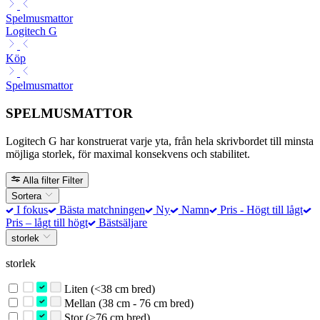
Spelmusmattor
Logitech G
Köp
Spelmusmattor
SPELMUSMATTOR
Logitech G har konstruerat varje yta, från hela skrivbordet till minsta
möjliga storlek, för maximal konsekvens och stabilitet.
Alla filter
Filter
Sortera
I fokus
Bästa matchningen
Ny
Namn
Pris - Högt till lågt
Pris – lågt till högt
Bästsäljare
storlek
storlek
Liten (<38 cm bred)
Mellan (38 cm - 76 cm bred)
Stor (>76 cm bred)