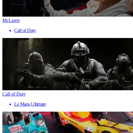
McLaren
Call of Duty
Call of Duty
Le Mans Ultimate