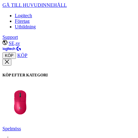
GÅ TILL HUVUDINNEHÅLL
Logitech
Företag
Utbildning
Support
SE,sv
KÖP
KÖP
KÖP EFTER KATEGORI
Spelmöss