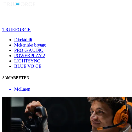
TRUEFORCE
Direktdrift
Mekaniska brytare
PRO-G AUDIO
POWERPLAY 2
LIGHTSYNC
BLUE VO!CE
SAMARBETEN
McLaren