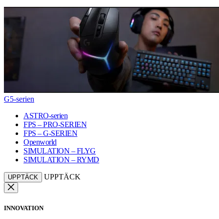
G5-serien
ASTRO-serien
FPS – PRO-SERIEN
FPS – G-SERIEN
Openworld
SIMULATION – FLYG
SIMULATION – RYMD
UPPTÄCK
UPPTÄCK
INNOVATION