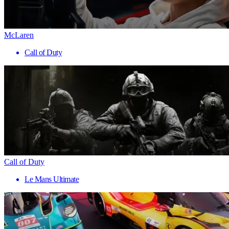
McLaren
Call of Duty
Call of Duty
Le Mans Ultimate