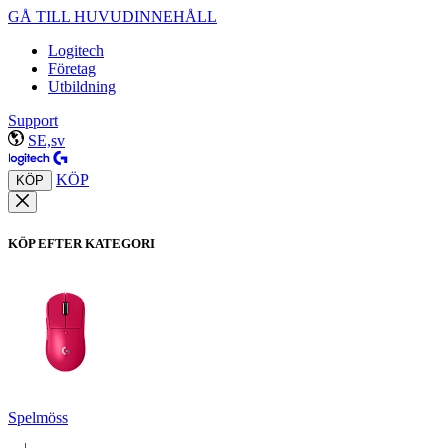
GÅ TILL HUVUDINNEHÅLL
Logitech
Företag
Utbildning
Support
SE,sv
KÖP
KÖP
KÖP EFTER KATEGORI
Spelmöss