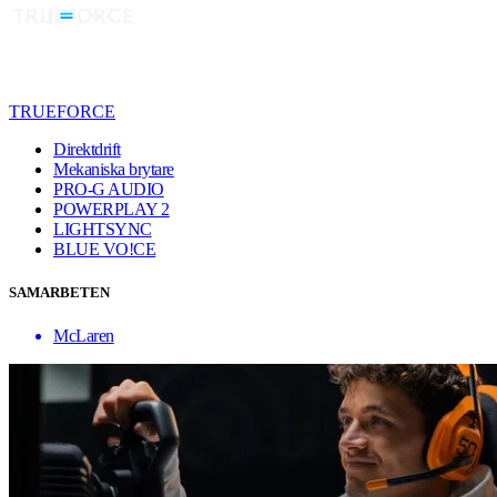
TRUEFORCE
Direktdrift
Mekaniska brytare
PRO-G AUDIO
POWERPLAY 2
LIGHTSYNC
BLUE VO!CE
SAMARBETEN
McLaren