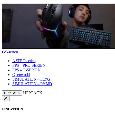
G5-serien
ASTRO-serien
FPS – PRO-SERIEN
FPS – G-SERIEN
Openworld
SIMULATION – FLYG
SIMULATION – RYMD
UPPTÄCK
UPPTÄCK
INNOVATION