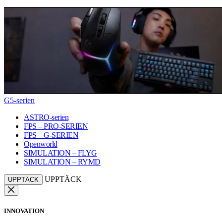
G5-serien
ASTRO-serien
FPS – PRO-SERIEN
FPS – G-SERIEN
Openworld
SIMULATION – FLYG
SIMULATION – RYMD
UPPTÄCK
UPPTÄCK
INNOVATION