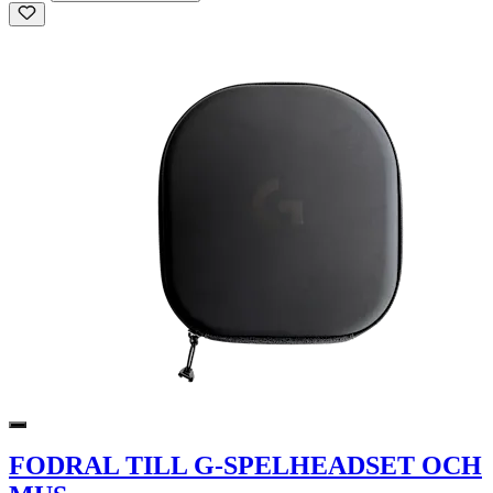
FODRAL TILL G-SPELHEADSET OCH