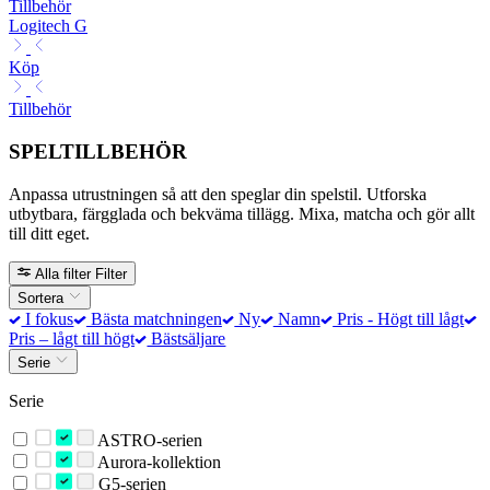
Tillbehör
Logitech G
Köp
Tillbehör
SPELTILLBEHÖR
Anpassa utrustningen så att den speglar din spelstil. Utforska
utbytbara, färgglada och bekväma tillägg. Mixa, matcha och gör allt
till ditt eget.
Alla filter
Filter
Sortera
I fokus
Bästa matchningen
Ny
Namn
Pris - Högt till lågt
Pris – lågt till högt
Bästsäljare
Serie
Serie
ASTRO-serien
Aurora-kollektion
G5-serien