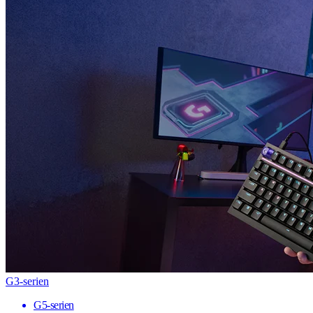
G3-serien
G5-serien