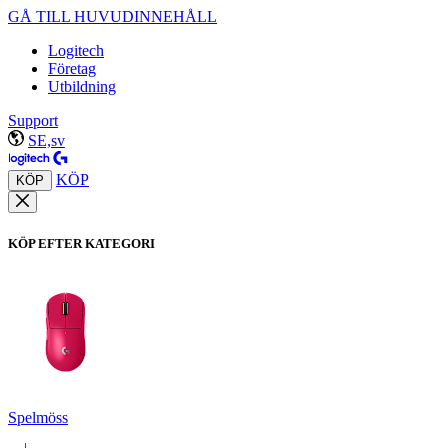
GÅ TILL HUVUDINNEHÅLL
Logitech
Företag
Utbildning
Support
SE,sv
KÖP
KÖP
KÖP EFTER KATEGORI
Spelmöss