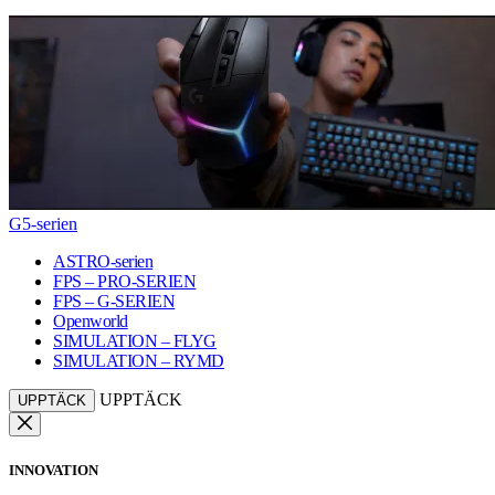
G5-serien
ASTRO-serien
FPS – PRO-SERIEN
FPS – G-SERIEN
Openworld
SIMULATION – FLYG
SIMULATION – RYMD
UPPTÄCK
UPPTÄCK
INNOVATION