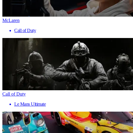
McLaren
Call of Duty
Call of Duty
Le Mans Ultimate