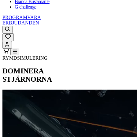
Bianca Bustamante
G challenge
PROGRAMVARA
ERBJUDANDEN
RYMDSIMULERING
DOMINERA
STJÄRNORNA