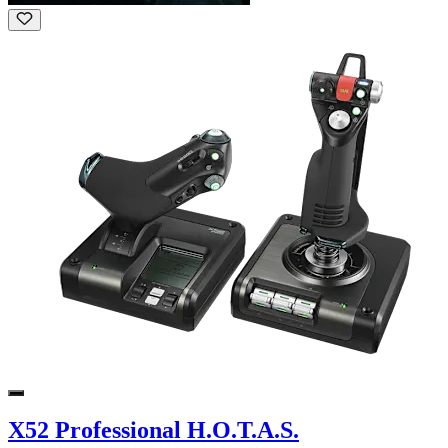
X52 Professional H.O.T.A.S.