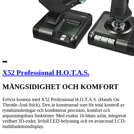
X52 Professional H.O.T.A.S.
MÅNGSIDIGHET OCH KOMFORT
Erövra kosmos med X52 Professional H.O.T.A.S. (Hands On
Throttle-And-Stick). Den är konstruerad som för total kontroll av
rymdsimuleringar och kombinerar precision, komfort och
anpassningsbara funktioner. Med exakta 16-bitars axlar, integrerat
vridbart 3D-roder, livfull LED-belysning och en avancerad LCD-
multifunktionsdisplay.