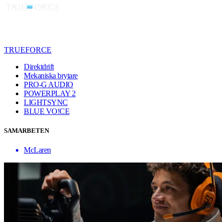
TRUEFORCE
Direktdrift
Mekaniska brytare
PRO-G AUDIO
POWERPLAY 2
LIGHTSYNC
BLUE VO!CE
SAMARBETEN
McLaren