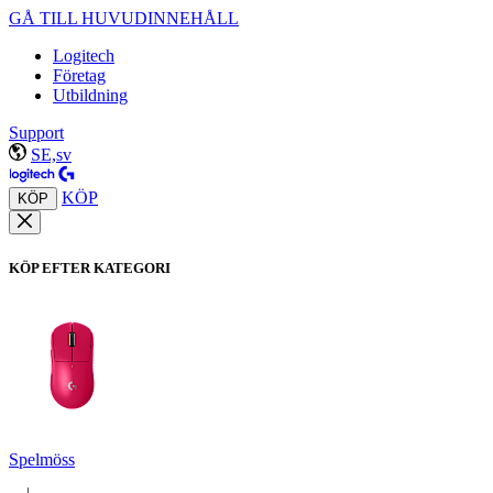
GÅ TILL HUVUDINNEHÅLL
Logitech
Företag
Utbildning
Support
SE,sv
KÖP
KÖP
KÖP EFTER KATEGORI
Spelmöss