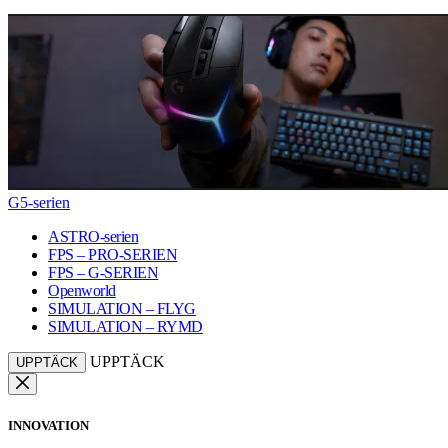
G5-serien
ASTRO-serien
FPS – PRO-SERIEN
FPS – G-SERIEN
Openworld
SIMULATION – FLYG
SIMULATION – RYMD
UPPTÄCK
UPPTÄCK
INNOVATION