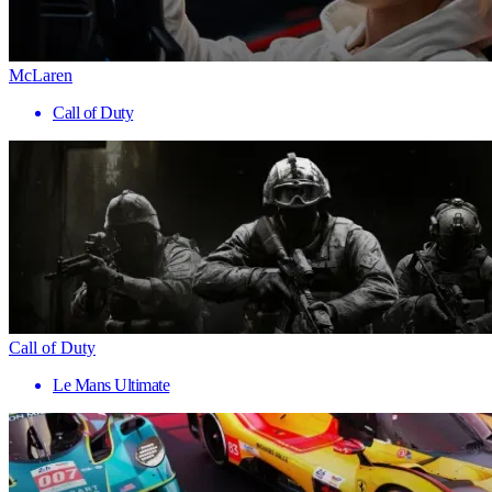
McLaren
Call of Duty
Call of Duty
Le Mans Ultimate