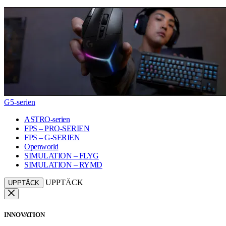
G5-serien
ASTRO-serien
FPS – PRO-SERIEN
FPS – G-SERIEN
Openworld
SIMULATION – FLYG
SIMULATION – RYMD
UPPTÄCK
UPPTÄCK
INNOVATION