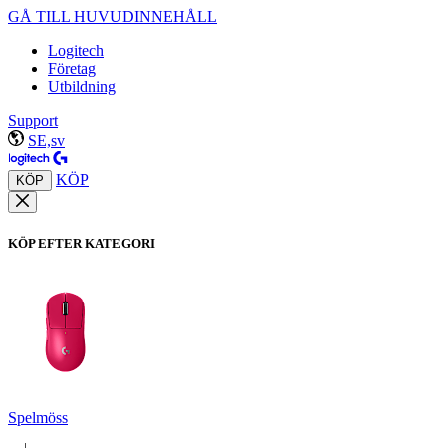
GÅ TILL HUVUDINNEHÅLL
Logitech
Företag
Utbildning
Support
SE,sv
KÖP
KÖP
KÖP EFTER KATEGORI
Spelmöss