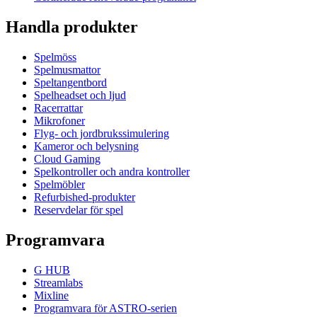
Handla produkter
Spelmöss
Spelmusmattor
Speltangentbord
Spelheadset och ljud
Racerrattar
Mikrofoner
Flyg- och jordbrukssimulering
Kameror och belysning
Cloud Gaming
Spelkontroller och andra kontroller
Spelmöbler
Refurbished-produkter
Reservdelar för spel
Programvara
G HUB
Streamlabs
Mixline
Programvara för ASTRO-serien