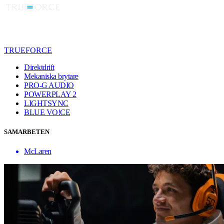
TRUEFORCE
Direktdrift
Mekaniska brytare
PRO-G AUDIO
POWERPLAY 2
LIGHTSYNC
BLUE VO!CE
SAMARBETEN
McLaren