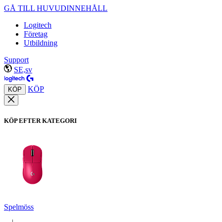
GÅ TILL HUVUDINNEHÅLL
Logitech
Företag
Utbildning
Support
SE,sv
KÖP
KÖP
KÖP EFTER KATEGORI
Spelmöss