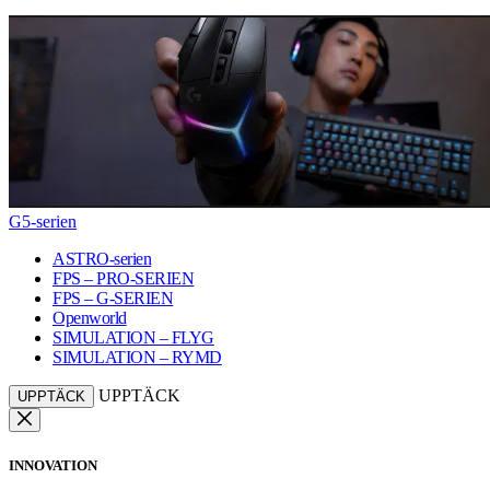
G5-serien
ASTRO-serien
FPS – PRO-SERIEN
FPS – G-SERIEN
Openworld
SIMULATION – FLYG
SIMULATION – RYMD
UPPTÄCK
UPPTÄCK
INNOVATION