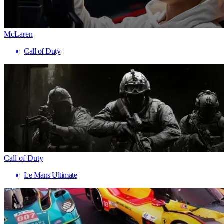
McLaren
Call of Duty
Call of Duty
Le Mans Ultimate