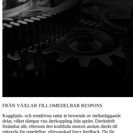
FRÅN VÄXLAR TILL OMEDELBAR RESPONS
Kugghjuls- och remdrivna rattar är beroende av mellanliggande
delar, vilket dämpar viss återkoppling från spelet. Direktdrift
förändrar allt, eftersom den kraftfulla motorn ansluts direkt till
rattaxeln för omedelbar, oförvanskad force feedback. Du får