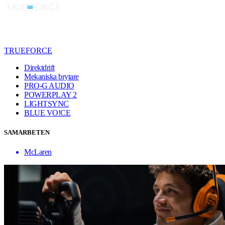
TRUEFORCE
Direktdrift
Mekaniska brytare
PRO-G AUDIO
POWERPLAY 2
LIGHTSYNC
BLUE VO!CE
SAMARBETEN
McLaren