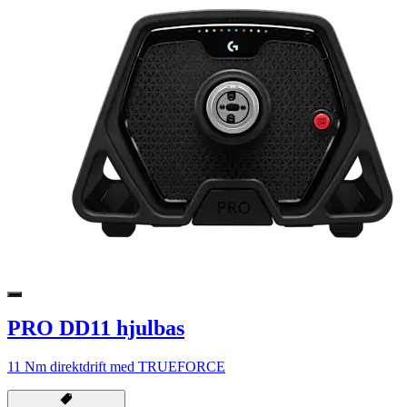
PRO DD11 hjulbas
11 Nm direktdrift med TRUEFORCE