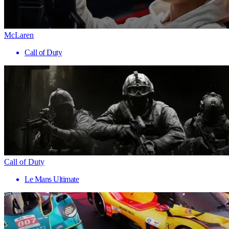
McLaren
Call of Duty
Call of Duty
Le Mans Ultimate