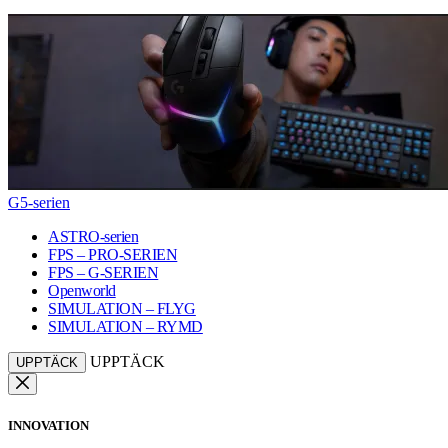
G5-serien
ASTRO-serien
FPS – PRO-SERIEN
FPS – G-SERIEN
Openworld
SIMULATION – FLYG
SIMULATION – RYMD
UPPTÄCK
UPPTÄCK
INNOVATION