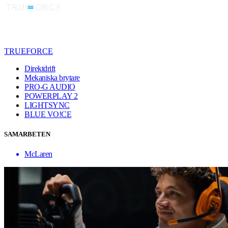
TRUEFORCE
Direktdrift
Mekaniska brytare
PRO-G AUDIO
POWERPLAY 2
LIGHTSYNC
BLUE VO!CE
SAMARBETEN
McLaren