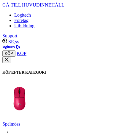
GÅ TILL HUVUDINNEHÅLL
Logitech
Företag
Utbildning
Support
SE,sv
KÖP
KÖP
KÖP EFTER KATEGORI
Spelmöss