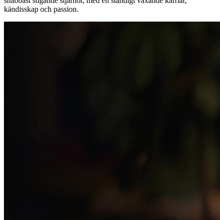
snabbast stigande stjärnor, med en ständigt växande karriär,
kändisskap och passion.