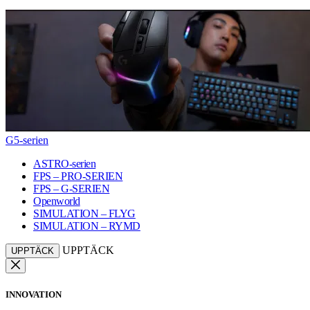
G5-serien
ASTRO-serien
FPS – PRO-SERIEN
FPS – G-SERIEN
Openworld
SIMULATION – FLYG
SIMULATION – RYMD
UPPTÄCK
UPPTÄCK
INNOVATION