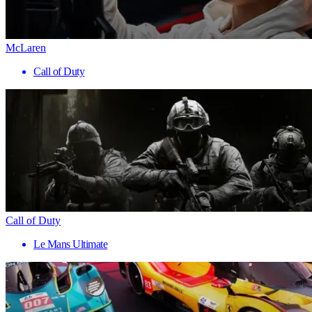
McLaren
Call of Duty
Call of Duty
Le Mans Ultimate