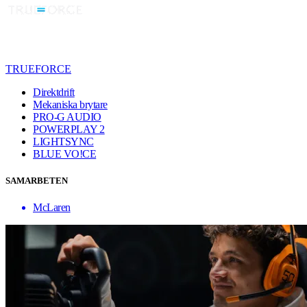
TRUEFORCE
Direktdrift
Mekaniska brytare
PRO-G AUDIO
POWERPLAY 2
LIGHTSYNC
BLUE VO!CE
SAMARBETEN
McLaren