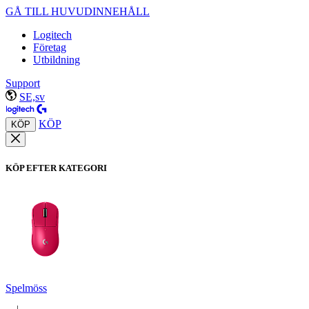
GÅ TILL HUVUDINNEHÅLL
Logitech
Företag
Utbildning
Support
SE,sv
KÖP
KÖP
KÖP EFTER KATEGORI
Spelmöss