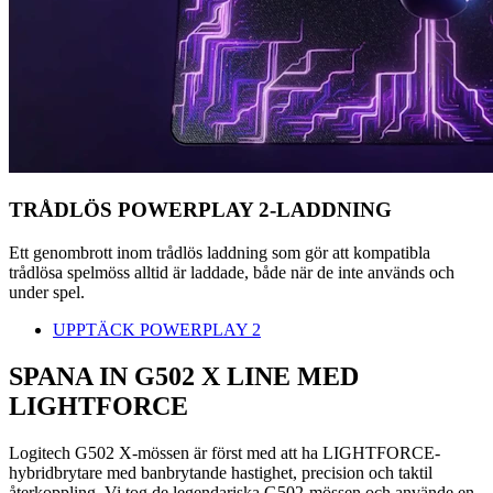
TRÅDLÖS POWERPLAY 2-LADDNING
Ett genombrott inom trådlös laddning som gör att kompatibla
trådlösa spelmöss alltid är laddade, både när de inte används och
under spel.
UPPTÄCK POWERPLAY 2
SPANA IN G502 X LINE MED
LIGHTFORCE
Logitech G502 X-mössen är först med att ha LIGHTFORCE-
hybridbrytare med banbrytande hastighet, precision och taktil
återkoppling. Vi tog de legendariska G502-mössen och använde en