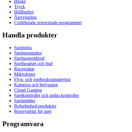
Blogg
Tryck
Hållbarhet
Återvinning
Certifierade renoverade-programmet
Handla produkter
Spelmöss
Spelmusmattor
Speltangentbord
Spelheadset och ljud
Racerrattar
Mikrofoner
Flyg- och jordbrukssimulering
Kameror och belysning
Cloud Gaming
Spelkontroller och andra kontroller
Spelmöbler
Refurbished-produkter
Reservdelar för spel
Programvara