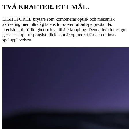
TVÅ KRAFTER. ETT MÅL.
LIGHTFORCE-brytare som kombinerar optisk och mekanisk
aktivering med ultralåg latens för oöverträffad spelprestanda,
precision, tillförlitlighet och taktil återkoppling. Denna hybriddesign
ger ett skarpt, responsivt klick som är optimerat för den ultimata
spelupplevelsen.