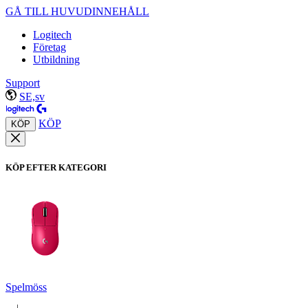
GÅ TILL HUVUDINNEHÅLL
Logitech
Företag
Utbildning
Support
SE,sv
KÖP
KÖP
KÖP EFTER KATEGORI
Spelmöss