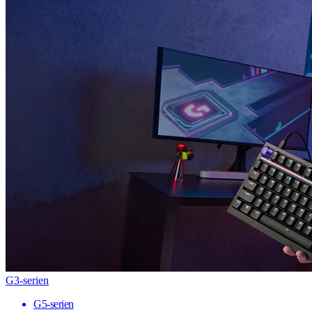
G3-serien
G5-serien