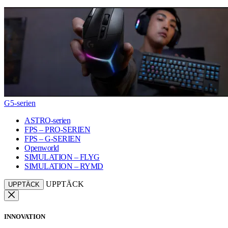
G5-serien
ASTRO-serien
FPS – PRO-SERIEN
FPS – G-SERIEN
Openworld
SIMULATION – FLYG
SIMULATION – RYMD
UPPTÄCK
UPPTÄCK
INNOVATION