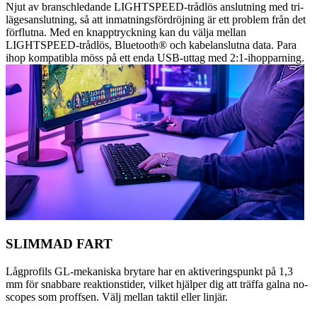
Njut av branschledande LIGHTSPEED-trådlös anslutning med tri-
lägesanslutning, så att inmatningsfördröjning är ett problem från det
förflutna. Med en knapptryckning kan du välja mellan
LIGHTSPEED-trådlös, Bluetooth® och kabelanslutna data. Para
ihop kompatibla möss på ett enda USB-uttag med 2:1-ihopparning.
SLIMMAD FART
Lågprofils GL-mekaniska brytare har en aktiveringspunkt på 1,3
mm för snabbare reaktionstider, vilket hjälper dig att träffa galna no-
scopes som proffsen. Välj mellan taktil eller linjär.