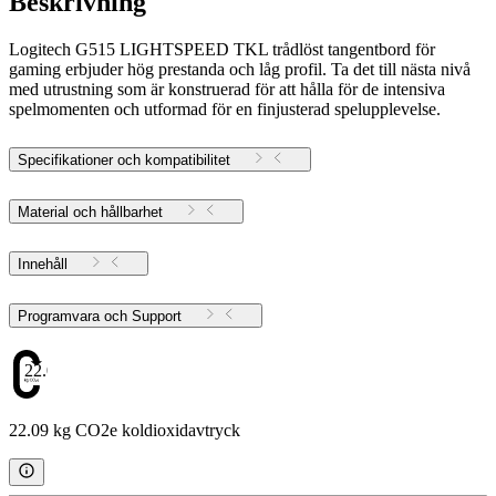
Beskrivning
Logitech G515 LIGHTSPEED TKL trådlöst tangentbord för
gaming erbjuder hög prestanda och låg profil. Ta det till nästa nivå
med utrustning som är konstruerad för att hålla för de intensiva
spelmomenten och utformad för en finjusterad spelupplevelse.
Specifikationer och kompatibilitet
Material och hållbarhet
Innehåll
Programvara och Support
22.09
22.09 kg CO2e koldioxidavtryck