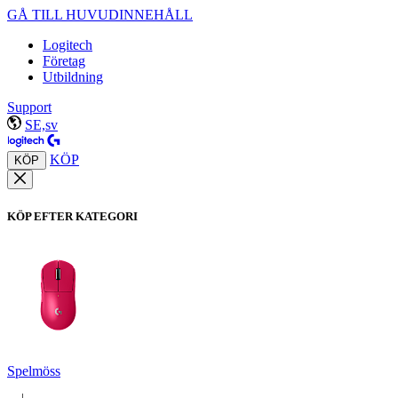
GÅ TILL HUVUDINNEHÅLL
Logitech
Företag
Utbildning
Support
SE,sv
KÖP
KÖP
KÖP EFTER KATEGORI
Spelmöss