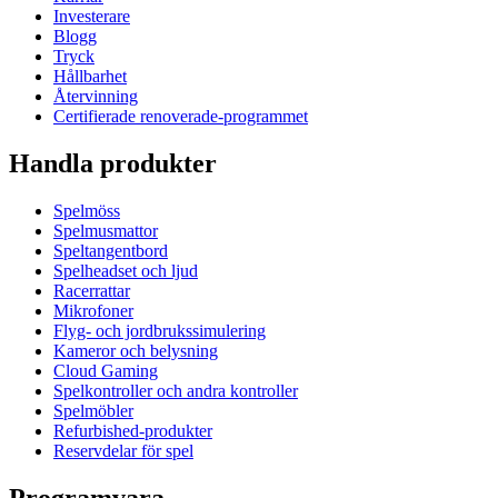
Investerare
Blogg
Tryck
Hållbarhet
Återvinning
Certifierade renoverade-programmet
Handla produkter
Spelmöss
Spelmusmattor
Speltangentbord
Spelheadset och ljud
Racerrattar
Mikrofoner
Flyg- och jordbrukssimulering
Kameror och belysning
Cloud Gaming
Spelkontroller och andra kontroller
Spelmöbler
Refurbished-produkter
Reservdelar för spel
Programvara