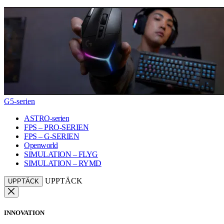
G5-serien
ASTRO-serien
FPS – PRO-SERIEN
FPS – G-SERIEN
Openworld
SIMULATION – FLYG
SIMULATION – RYMD
UPPTÄCK
UPPTÄCK
INNOVATION