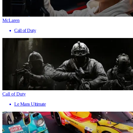
McLaren
Call of Duty
Call of Duty
Le Mans Ultimate