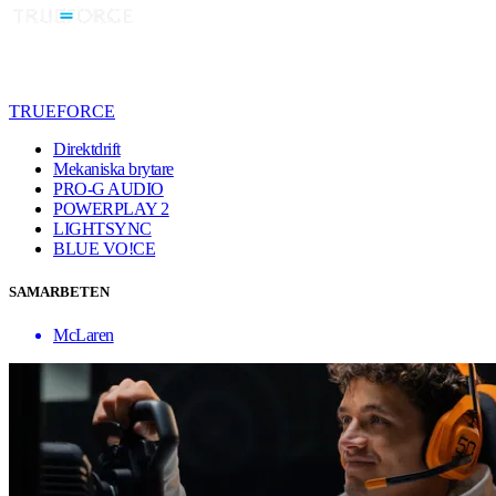
TRUEFORCE
Direktdrift
Mekaniska brytare
PRO-G AUDIO
POWERPLAY 2
LIGHTSYNC
BLUE VO!CE
SAMARBETEN
McLaren