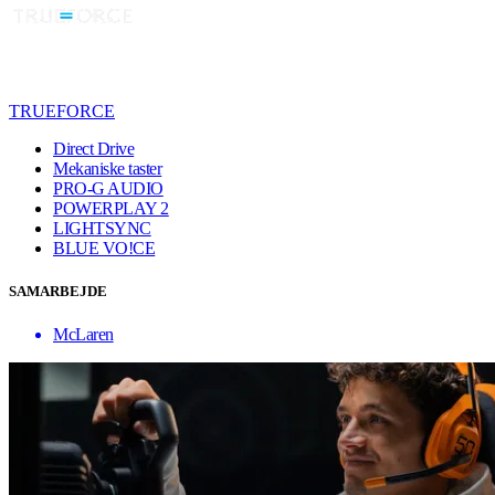
TRUEFORCE
Direct Drive
Mekaniske taster
PRO-G AUDIO
POWERPLAY 2
LIGHTSYNC
BLUE VO!CE
SAMARBEJDE
McLaren