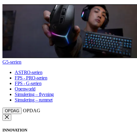
G5-serien
ASTRO-serien
FPS - PRO-serien
FPS - G-serien
Openworld
Simulering – flyvning
Simulering – rummet
OPDAG
OPDAG
INNOVATION