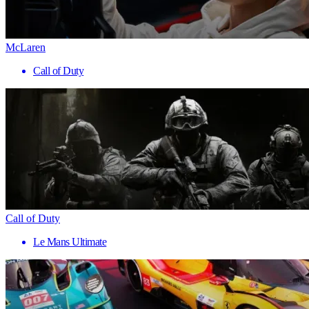
McLaren
Call of Duty
Call of Duty
Le Mans Ultimate