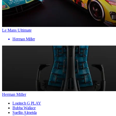
Le Mans Ultimate
Herman Miller
Herman Miller
Logitech G PLAY
Bubba Wallace
Suellio Almeida