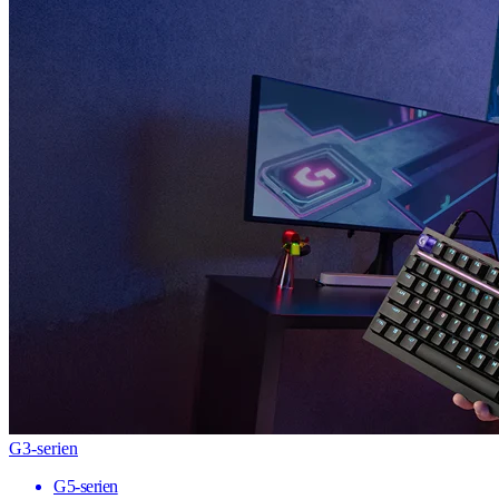
G3-serien
G5-serien