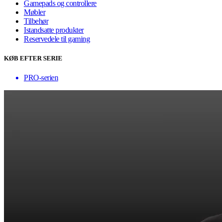
Gamepads og controllere
Møbler
Tilbehør
Istandsatte produkter
Reservedele til gaming
KØB EFTER SERIE
PRO-serien