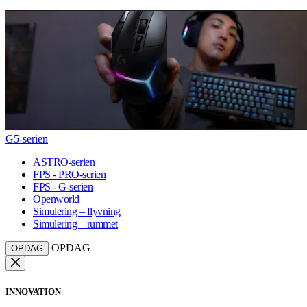
G5-serien
ASTRO-serien
FPS - PRO-serien
FPS - G-serien
Openworld
Simulering – flyvning
Simulering – rummet
OPDAG
OPDAG
INNOVATION