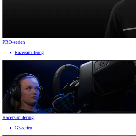
PRO-serien
Racersimulering
Racersimulering
G3-serien