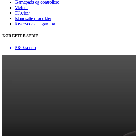
Gamepads og controllere
Møbler
Tilbehør
Istandsatte produkter
Reservedele til gaming
KØB EFTER SERIE
PRO-serien