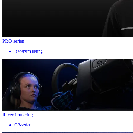
PRO-serien
Racersimulering
Racersimulering
G3-serien