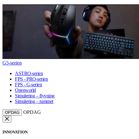
G5-serien
ASTRO-serien
FPS - PRO-serien
FPS - G-serien
Openworld
Simulering – flyvning
Simulering – rummet
OPDAG
OPDAG
INNOVATION