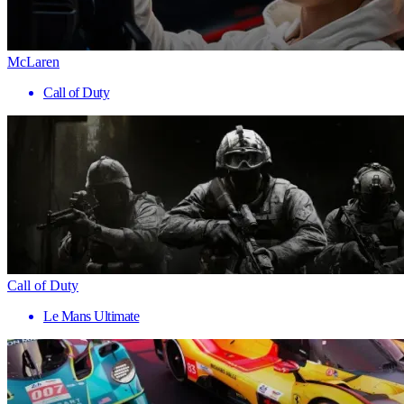
McLaren
Call of Duty
Call of Duty
Le Mans Ultimate