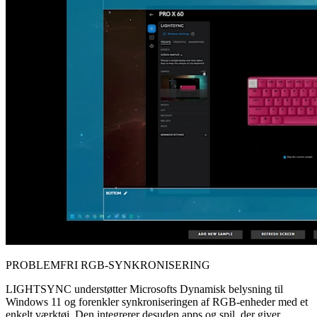
PROBLEMFRI RGB-SYNKRONISERING
LIGHTSYNC understøtter Microsofts Dynamisk belysning til
Windows 11 og forenkler synkroniseringen af RGB-enheder med et
enkelt værktøj. Den integrerer desuden apps og spil, der giver