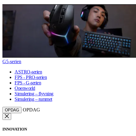
G5-serien
ASTRO-serien
FPS - PRO-serien
FPS - G-serien
Openworld
Simulering – flyvning
Simulering – rummet
OPDAG
OPDAG
INNOVATION