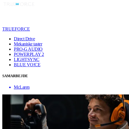
TRUEFORCE
Direct Drive
Mekaniske taster
PRO-G AUDIO
POWERPLAY 2
LIGHTSYNC
BLUE VO!CE
SAMARBEJDE
McLaren