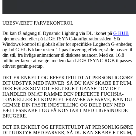
UBESVÆRET FARVEKONTROL
Du kan få adgang til Dynamic Lighting via DL-ikonet på
G HUB
-
hjemmesiden eller på LIGHTSYNC-konfigurationssiden. Slå
Windows-kontrol til globalt eller for specifikke Logitech G-enheder,
og lad G HUB klare resten. Tilpas farver og effekter, så de passer til
din stil, fra livlige animationer til diskrete nuancer. Med ca. 16,8
millioner farver at vælge imellem kan LIGHTSYNC RGB tilpasses
ethvert gaming-setup.
DET ER ENKELT OG EFFEKTFULDT AT PERSONLIGGØRE
DIT UDSTYR MED FARVER, SÅ DU KAN SKABE ET RUM,
DER FØLES SOM DIT HELT EGET. UANSET OM DET
HANDLER OM AT RAMME DEN PERFEKTE FUCHSIA-
TONE ELLER ET KOMPLET FRAVÆR AF FARVE, KAN DU
GEMME DIN FASTE INDSTILLING OG DELE DEN MED
FÆLLESSKABET OG FÅ KONTAKT MED LIGESINDEDE
BRUGERE.
DET ER ENKELT OG EFFEKTFULDT AT PERSONLIGGØRE
DIT UDSTYR MED FARVER, SÅ DU KAN SKABE ET RUM,