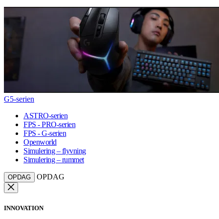
G5-serien
ASTRO-serien
FPS - PRO-serien
FPS - G-serien
Openworld
Simulering – flyvning
Simulering – rummet
OPDAG
OPDAG
INNOVATION