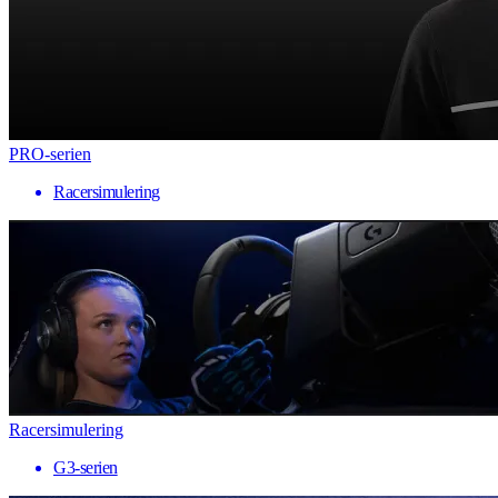
PRO-serien
Racersimulering
Racersimulering
G3-serien