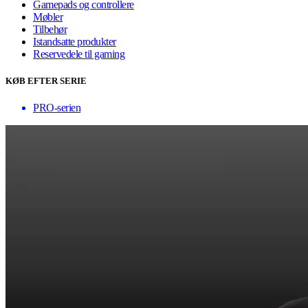
Gamepads og controllere
Møbler
Tilbehør
Istandsatte produkter
Reservedele til gaming
KØB EFTER SERIE
PRO-serien