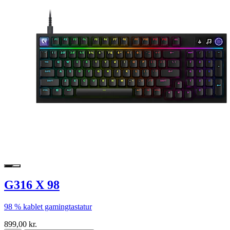
G316 X 98
98 % kablet gamingtastatur
899,00 kr.