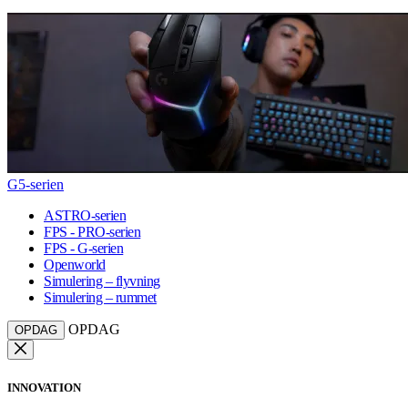
G5-serien
ASTRO-serien
FPS - PRO-serien
FPS - G-serien
Openworld
Simulering – flyvning
Simulering – rummet
OPDAG
OPDAG
INNOVATION