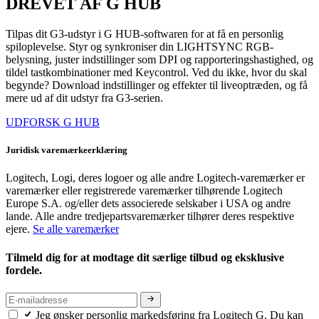
DREVET AF G HUB
Tilpas dit G3-udstyr i G HUB-softwaren for at få en personlig
spiloplevelse. Styr og synkroniser din LIGHTSYNC RGB-
belysning, juster indstillinger som DPI og rapporteringshastighed, og
tildel tastkombinationer med Keycontrol. Ved du ikke, hvor du skal
begynde? Download indstillinger og effekter til liveoptræden, og få
mere ud af dit udstyr fra G3-serien.
UDFORSK G HUB
Juridisk varemærkeerklæring
Logitech, Logi, deres logoer og alle andre Logitech-varemærker er
varemærker eller registrerede varemærker tilhørende Logitech
Europe S.A. og/eller dets associerede selskaber i USA og andre
lande. Alle andre tredjepartsvaremærker tilhører deres respektive
ejere.
Se alle varemærker
Tilmeld dig for at modtage dit særlige tilbud og eksklusive
fordele.
Jeg ønsker personlig markedsføring fra Logitech G. Du kan