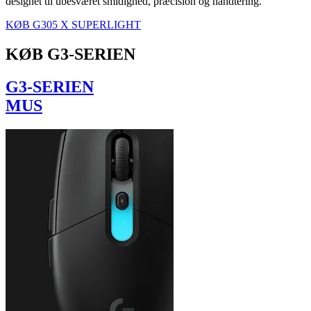
designet til ubesværet smidighed, præcision og håndtering.
KØB G305 X SUPERLIGHT
KØB G3-SERIEN
G3-SERIEN
MUS