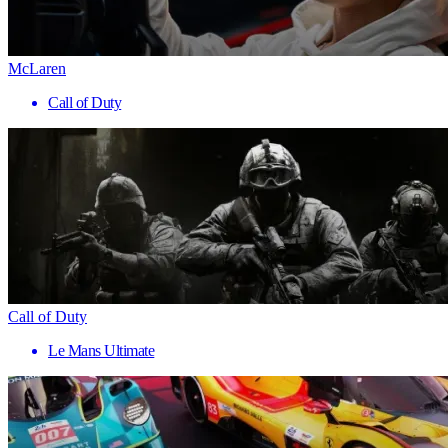
McLaren
Call of Duty
Call of Duty
Le Mans Ultimate