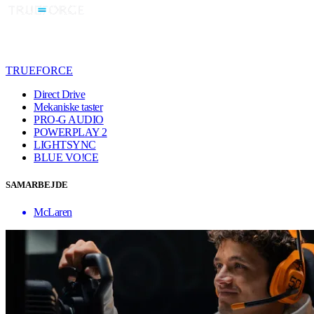
TRUEFORCE
Direct Drive
Mekaniske taster
PRO-G AUDIO
POWERPLAY 2
LIGHTSYNC
BLUE VO!CE
SAMARBEJDE
McLaren