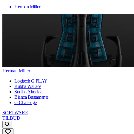
Herman Miller
Herman Miller
Logitech G PLAY
Bubba Wallace
Suellio Almeida
Bianca Bustamante
G Challenge
SOFTWARE
TILBUD