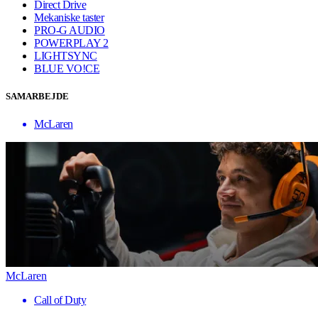
Direct Drive
Mekaniske taster
PRO-G AUDIO
POWERPLAY 2
LIGHTSYNC
BLUE VO!CE
SAMARBEJDE
McLaren
McLaren
Call of Duty