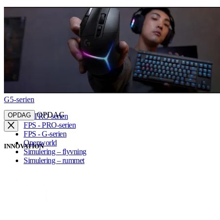
G5-serien
OPDAG
OPDAG
ASTRO-serien
FPS - PRO-serien
FPS - G-serien
Openworld
INNOVATION
Simulering – flyvning
Simulering – rummet