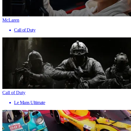
McLaren
Call of Duty
Call of Duty
Le Mans Ultimate