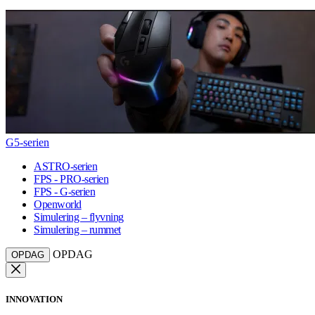
G5-serien
ASTRO-serien
FPS - PRO-serien
FPS - G-serien
Openworld
Simulering – flyvning
Simulering – rummet
OPDAG
OPDAG
INNOVATION