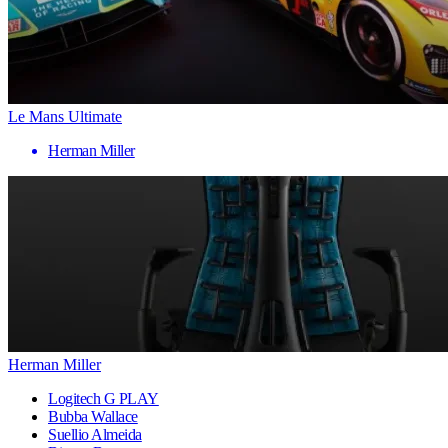
Le Mans Ultimate
Herman Miller
Herman Miller
Logitech G PLAY
Bubba Wallace
Suellio Almeida