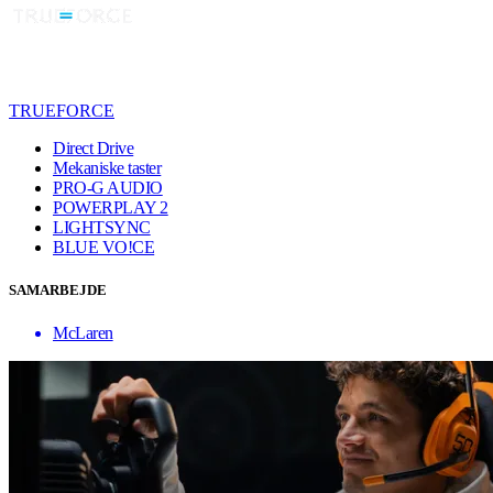
TRUEFORCE
Direct Drive
Mekaniske taster
PRO-G AUDIO
POWERPLAY 2
LIGHTSYNC
BLUE VO!CE
SAMARBEJDE
McLaren