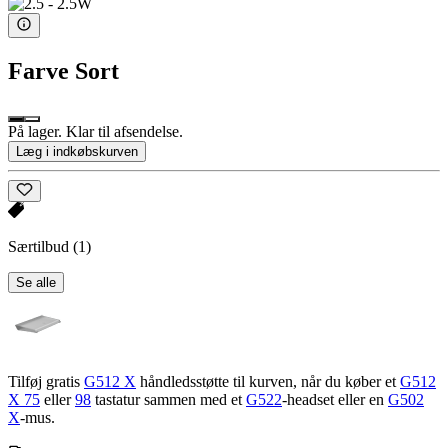
Farve
Sort
På lager. Klar til afsendelse.
Læg i indkøbskurven
Særtilbud
(1)
Se alle
Tilføj gratis
G512 X
håndledsstøtte til kurven, når du køber et
G512
X 75
eller
98
tastatur sammen med et
G522
-headset eller en
G502
X
-mus.