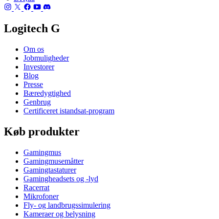
Logitech G
Om os
Jobmuligheder
Investorer
Blog
Presse
Bæredygtighed
Genbrug
Certificeret istandsat-program
Køb produkter
Gamingmus
Gamingmusemåtter
Gamingtastaturer
Gamingheadsets og -lyd
Racerrat
Mikrofoner
Fly- og landbrugssimulering
Kameraer og belysning