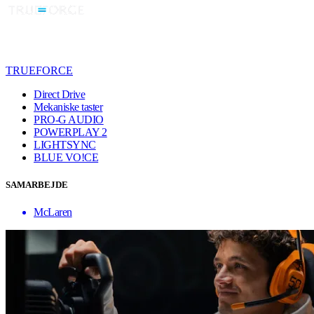
TRUEFORCE
Direct Drive
Mekaniske taster
PRO-G AUDIO
POWERPLAY 2
LIGHTSYNC
BLUE VO!CE
SAMARBEJDE
McLaren