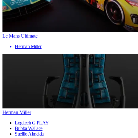
Le Mans Ultimate
Herman Miller
Herman Miller
Logitech G PLAY
Bubba Wallace
Suellio Almeida