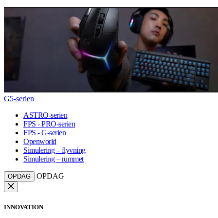
G5-serien
ASTRO-serien
FPS - PRO-serien
FPS - G-serien
Openworld
Simulering – flyvning
Simulering – rummet
OPDAG
OPDAG
INNOVATION