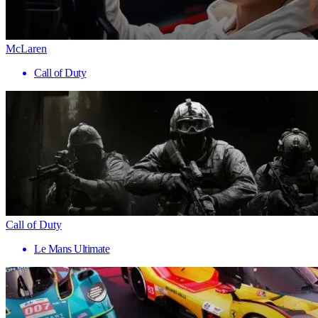
McLaren
Call of Duty
Call of Duty
Le Mans Ultimate