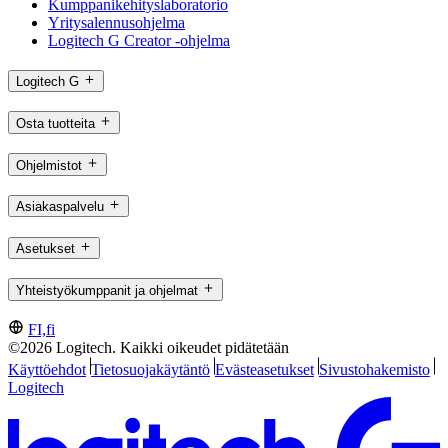
Kumppanikehityslaboratorio
Yritysalennusohjelma
Logitech G Creator -ohjelma
Logitech G
Osta tuotteita
Ohjelmistot
Asiakaspalvelu
Asetukset
Yhteistyökumppanit ja ohjelmat
FI,fi
©2026 Logitech. Kaikki oikeudet pidätetään
Käyttöehdot
Tietosuojakäytäntö
Evästeasetukset
Sivustohakemisto
Logitech