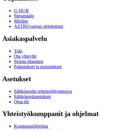
G HUB
Streamlabs
Mixline
ASTRO-sarjan ohjelmistot
Asiakaspalvelu
Tuki
Ota yhteyttä
Seuraa tilaustasi
Palautukset ja peruutukset
Asetukset
Sähköpostin rekisteröitymissivu
Sähköpostiasetukset
Oma tili
Yhteistyökumppanit ja ohjelmat
Kumppaniohjelma