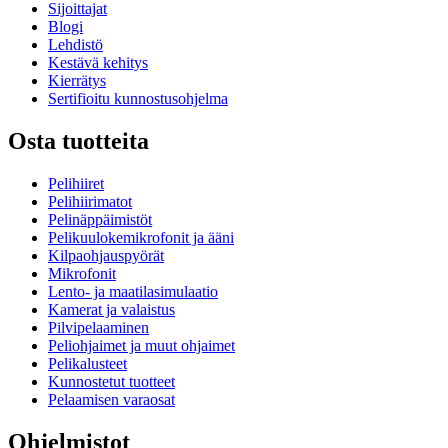
Sijoittajat
Blogi
Lehdistö
Kestävä kehitys
Kierrätys
Sertifioitu kunnostusohjelma
Osta tuotteita
Pelihiiret
Pelihiirimatot
Pelinäppäimistöt
Pelikuulokemikrofonit ja ääni
Kilpaohjauspyörät
Mikrofonit
Lento- ja maatilasimulaatio
Kamerat ja valaistus
Pilvipelaaminen
Peliohjaimet ja muut ohjaimet
Pelikalusteet
Kunnostetut tuotteet
Pelaamisen varaosat
Ohjelmistot