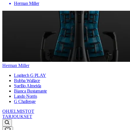
Herman Miller
Herman Miller
Logitech G PLAY
Bubba Wallace
Suellio Almeida
Bianca Bustamante
Lando Norris
G Challenge
OHJELMISTOT
TARJOUKSET