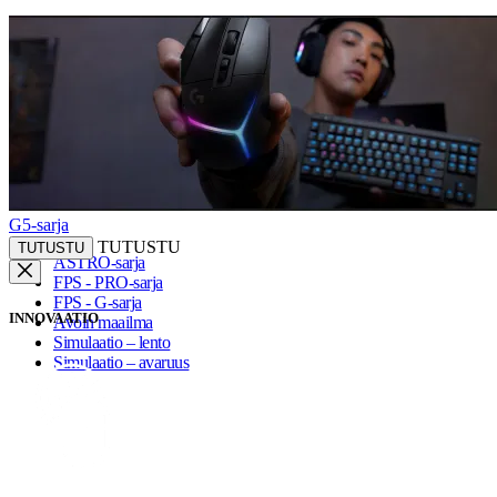
G5-sarja
TUTUSTU
TUTUSTU
ASTRO-sarja
FPS - PRO-sarja
FPS - G-sarja
INNOVAATIO
Avoin maailma
Simulaatio – lento
Simulaatio – avaruus