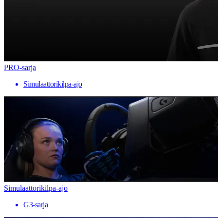
PRO-sarja
Simulaattorikilpa-ajo
Simulaattorikilpa-ajo
G3-sarja