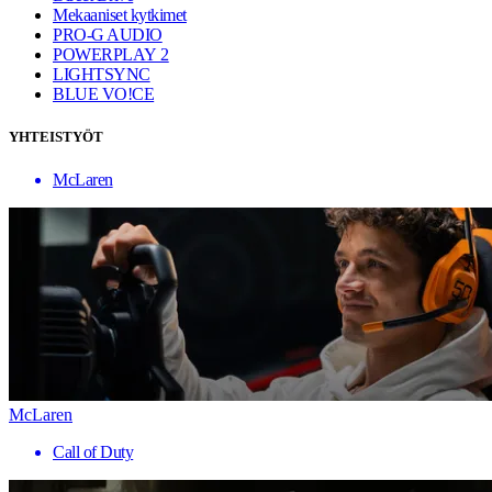
Mekaaniset kytkimet
PRO-G AUDIO
POWERPLAY 2
LIGHTSYNC
BLUE VO!CE
YHTEISTYÖT
McLaren
McLaren
Call of Duty