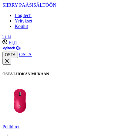
SIIRRY PÄÄSISÄLTÖÖN
Logitech
Yritykset
Koulut
Tuki
FI,fi
OSTA
OSTA
OSTA LUOKAN MUKAAN
Pelihiiret