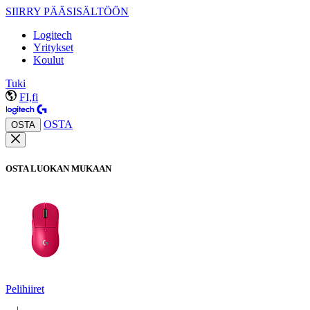
SIIRRY PÄÄSISÄLTÖÖN
Logitech
Yritykset
Koulut
Tuki
FI,fi
OSTA
OSTA
OSTA LUOKAN MUKAAN
Pelihiiret