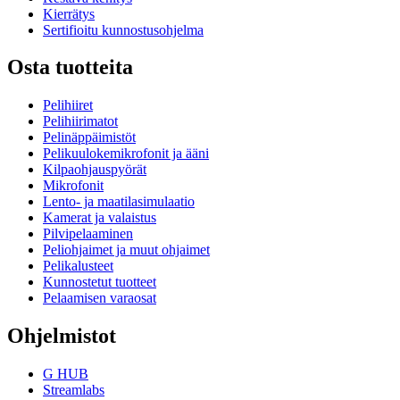
Kierrätys
Sertifioitu kunnostusohjelma
Osta tuotteita
Pelihiiret
Pelihiirimatot
Pelinäppäimistöt
Pelikuulokemikrofonit ja ääni
Kilpaohjauspyörät
Mikrofonit
Lento- ja maatilasimulaatio
Kamerat ja valaistus
Pilvipelaaminen
Peliohjaimet ja muut ohjaimet
Pelikalusteet
Kunnostetut tuotteet
Pelaamisen varaosat
Ohjelmistot
G HUB
Streamlabs