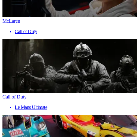
McLaren
Call of Duty
Call of Duty
Le Mans Ultimate