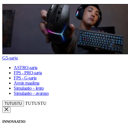
G5-sarja
ASTRO-sarja
FPS - PRO-sarja
FPS - G-sarja
Avoin maailma
Simulaatio – lento
Simulaatio – avaruus
TUTUSTU
TUTUSTU
INNOVAATIO