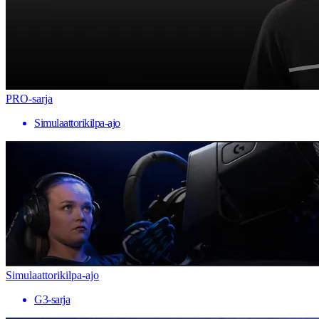
PRO-sarja
Simulaattorikilpa-ajo
Simulaattorikilpa-ajo
G3-sarja