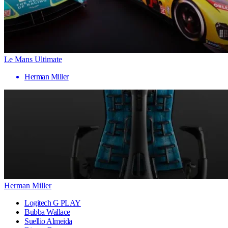
Le Mans Ultimate
Herman Miller
Herman Miller
Logitech G PLAY
Bubba Wallace
Suellio Almeida