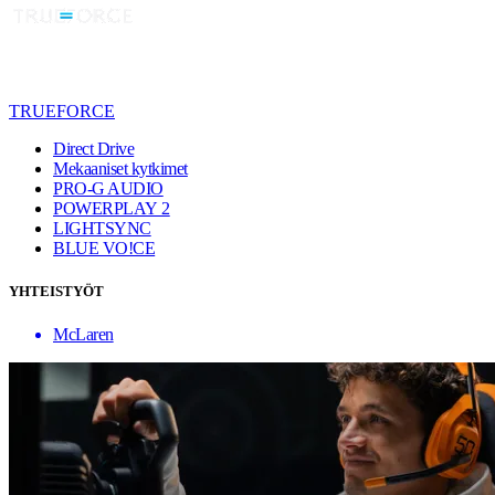
TRUEFORCE
Direct Drive
Mekaaniset kytkimet
PRO-G AUDIO
POWERPLAY 2
LIGHTSYNC
BLUE VO!CE
YHTEISTYÖT
McLaren