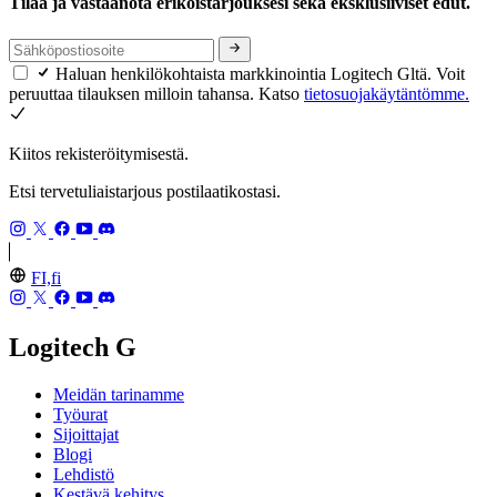
Tilaa ja vastaanota erikoistarjouksesi sekä eksklusiiviset edut.
Haluan henkilökohtaista markkinointia Logitech Gltä. Voit
peruuttaa tilauksen milloin tahansa. Katso
tietosuojakäytäntömme.
Kiitos rekisteröitymisestä.
Etsi tervetuliaistarjous postilaatikostasi.
FI,fi
Logitech G
Meidän tarinamme
Työurat
Sijoittajat
Blogi
Lehdistö
Kestävä kehitys