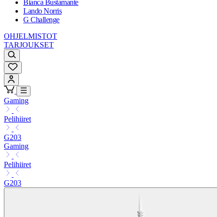
Bianca Bustamante
Lando Norris
G Challenge
OHJELMISTOT
TARJOUKSET
Gaming
Pelihiiret
G203
Gaming
Pelihiiret
G203