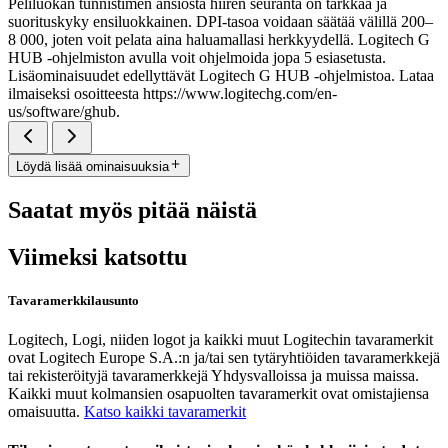
Peliluokan tunnistimen ansiosta hiiren seuranta on tarkkaa ja
suorituskyky ensiluokkainen. DPI-tasoa voidaan säätää välillä 200–
8 000, joten voit pelata aina haluamallasi herkkyydellä. Logitech G
HUB -ohjelmiston avulla voit ohjelmoida jopa 5 esiasetusta.
Lisäominaisuudet edellyttävät Logitech G HUB -ohjelmistoa. Lataa
ilmaiseksi osoitteesta https://www.logitechg.com/en-
us/software/ghub.
Löydä lisää ominaisuuksia
Saatat myös pitää näistä
Viimeksi katsottu
Tavaramerkkilausunto
Logitech, Logi, niiden logot ja kaikki muut Logitechin tavaramerkit
ovat Logitech Europe S.A.:n ja/tai sen tytäryhtiöiden tavaramerkkejä
tai rekisteröityjä tavaramerkkejä Yhdysvalloissa ja muissa maissa.
Kaikki muut kolmansien osapuolten tavaramerkit ovat omistajiensa
omaisuutta.
Katso kaikki tavaramerkit