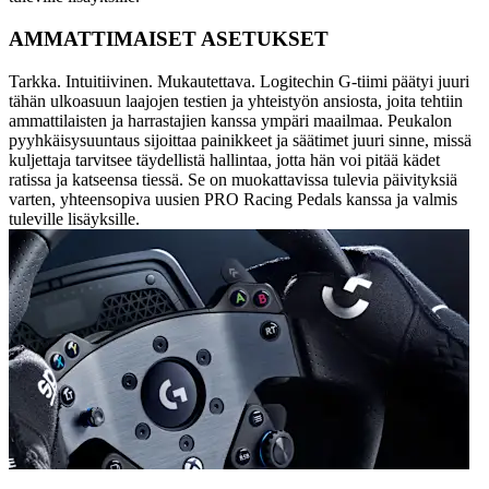
AMMATTIMAISET ASETUKSET
Tarkka. Intuitiivinen. Mukautettava. Logitechin G-tiimi päätyi juuri
tähän ulkoasuun laajojen testien ja yhteistyön ansiosta, joita tehtiin
ammattilaisten ja harrastajien kanssa ympäri maailmaa. Peukalon
pyyhkäisysuuntaus sijoittaa painikkeet ja säätimet juuri sinne, missä
kuljettaja tarvitsee täydellistä hallintaa, jotta hän voi pitää kädet
ratissa ja katseensa tiessä. Se on muokattavissa tulevia päivityksiä
varten, yhteensopiva uusien PRO Racing Pedals kanssa ja valmis
tuleville lisäyksille.