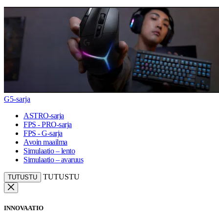
G5-sarja
ASTRO-sarja
FPS - PRO-sarja
FPS - G-sarja
Avoin maailma
Simulaatio – lento
Simulaatio – avaruus
TUTUSTU
TUTUSTU
INNOVAATIO