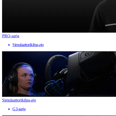
PRO-sarja
Simulaattorikilpa-ajo
Simulaattorikilpa-ajo
G3-sarja