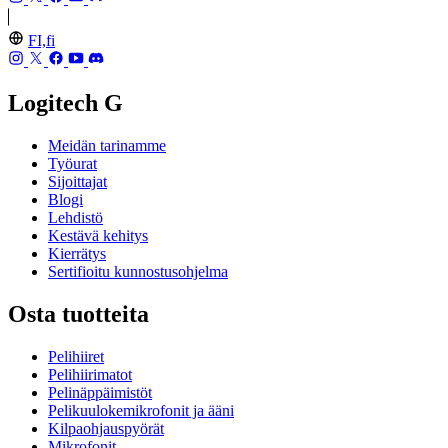
FI,fi
Logitech G
Meidän tarinamme
Työurat
Sijoittajat
Blogi
Lehdistö
Kestävä kehitys
Kierrätys
Sertifioitu kunnostusohjelma
Osta tuotteita
Pelihiiret
Pelihiirimatot
Pelinäppäimistöt
Pelikuulokemikrofonit ja ääni
Kilpaohjauspyörät
Mikrofonit