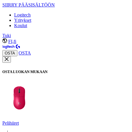
SIIRRY PÄÄSISÄLTÖÖN
Logitech
Yritykset
Koulut
Tuki
FI,fi
OSTA
OSTA
OSTA LUOKAN MUKAAN
Pelihiiret