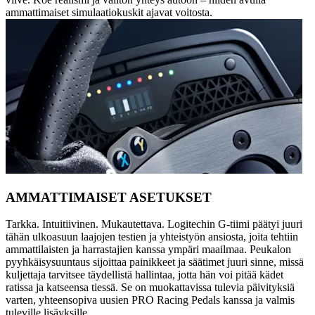
ammattimaiset simulaatiokuskit ajavat voitosta.
AMMATTIMAISET ASETUKSET
Tarkka. Intuitiivinen. Mukautettava. Logitechin G-tiimi päätyi juuri
tähän ulkoasuun laajojen testien ja yhteistyön ansiosta, joita tehtiin
ammattilaisten ja harrastajien kanssa ympäri maailmaa. Peukalon
pyyhkäisysuuntaus sijoittaa painikkeet ja säätimet juuri sinne, missä
kuljettaja tarvitsee täydellistä hallintaa, jotta hän voi pitää kädet
ratissa ja katseensa tiessä. Se on muokattavissa tulevia päivityksiä
varten, yhteensopiva uusien PRO Racing Pedals kanssa ja valmis
tuleville lisäyksille.