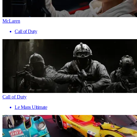
McLaren
Call of Duty
Call of Duty
Le Mans Ultimate