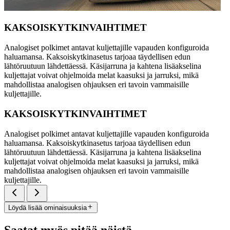
KAKSOISKYTKINVAIHTIMET
Analogiset polkimet antavat kuljettajille vapauden konfiguroida
haluamansa. Kaksoiskytkinasetus tarjoaa täydellisen edun
lähtöruutuun lähdettäessä. Käsijarruna ja kahtena lisäakselina
kuljettajat voivat ohjelmoida melat kaasuksi ja jarruksi, mikä
mahdollistaa analogisen ohjauksen eri tavoin vammaisille
kuljettajille.
KAKSOISKYTKINVAIHTIMET
Analogiset polkimet antavat kuljettajille vapauden konfiguroida
haluamansa. Kaksoiskytkinasetus tarjoaa täydellisen edun
lähtöruutuun lähdettäessä. Käsijarruna ja kahtena lisäakselina
kuljettajat voivat ohjelmoida melat kaasuksi ja jarruksi, mikä
mahdollistaa analogisen ohjauksen eri tavoin vammaisille
kuljettajille.
Löydä lisää ominaisuuksia
Saatat myös pitää näistä