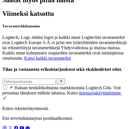
Viimeksi katsottu
Tavaramerkkilausunto
Logitech, Logi, niiden logot ja kaikki muut Logitechin tavaramerkit
ovat Logitech Europe S.A.:n ja/tai sen tytäryhtiöiden tavaramerkkejä
tai rekisteröityjä tavaramerkkejä Yhdysvalloissa ja muissa maissa.
Kaikki muut kolmansien osapuolten tavaramerkit ovat omistajiensa
omaisuutta.
Katso kaikki tavaramerkit
Tilaa ja vastaanota erikoistarjouksesi sekä eksklusiiviset edut.
Haluan henkilökohtaista markkinointia Logitech Gltä. Voit
peruuttaa tilauksen milloin tahansa. Katso
tietosuojakäytäntömme.
Kiitos rekisteröitymisestä.
Etsi tervetuliaistarjous postilaatikostasi.