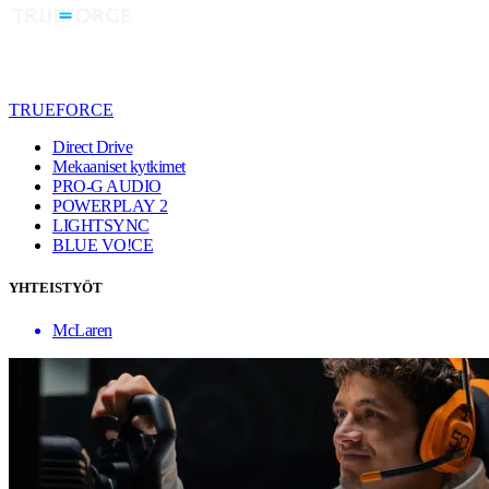
TRUEFORCE
Direct Drive
Mekaaniset kytkimet
PRO-G AUDIO
POWERPLAY 2
LIGHTSYNC
BLUE VO!CE
YHTEISTYÖT
McLaren