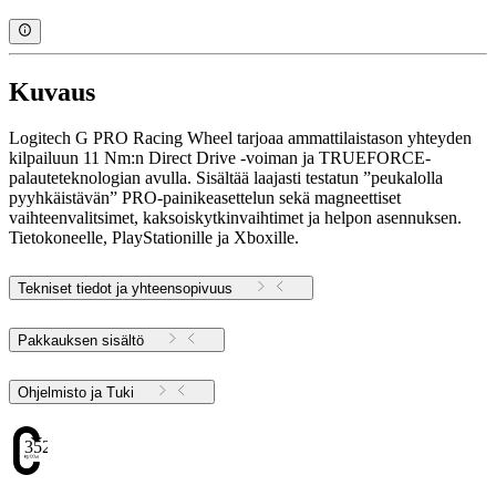
Kuvaus
Logitech G PRO Racing Wheel tarjoaa ammattilaistason yhteyden
kilpailuun 11 Nm:n Direct Drive -voiman ja TRUEFORCE-
palauteteknologian avulla. Sisältää laajasti testatun ”peukalolla
pyyhkäistävän” PRO-painikeasettelun sekä magneettiset
vaihteenvalitsimet, kaksoiskytkinvaihtimet ja helpon asennuksen.
Tietokoneelle, PlayStationille ja Xboxille.
Tekniset tiedot ja yhteensopivuus
Pakkauksen sisältö
Ohjelmisto ja Tuki
352.51