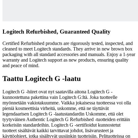
Logitech Refurbished, Guaranteed Quality
Certified Refurbished products are rigorously tested, inspected, and
cleaned to meet Logitech standards. They arrive in new brown box
packaging with all standard accessories and manuals. Enjoy a 1-year
warranty and Logitech support as new products, ensuring quality
and peace of mind.
Taattu Logitech G -laatu
Logitech G -hiiret ovat nyt saatavilla aitona Logitech G -
kunnostettuna pakettina vain Logitech G:ltä. Joka tuotteelle
myönnetään vakiotakuumme. Vaikka jokaisessa tuotteessa voi olla
pieniä kosmeettisia virheitä, uskomme, että ne täyttävät
legendaarisen Logitech G -laatustandardin Uskomme, että olet
tyytyväinen Authentic Logitech G Refurbished -tuotteiden erittäin
korkeisiin standardeihin. Logitech G -sertifioidut kunnostetut
tuotteet sisältävät kaikki tarvittavat johdot, lisävarusteet ja
käyttöohjeet, jotka sisältyvät uusiinkin tuotteisiin. Pelituotteissa on