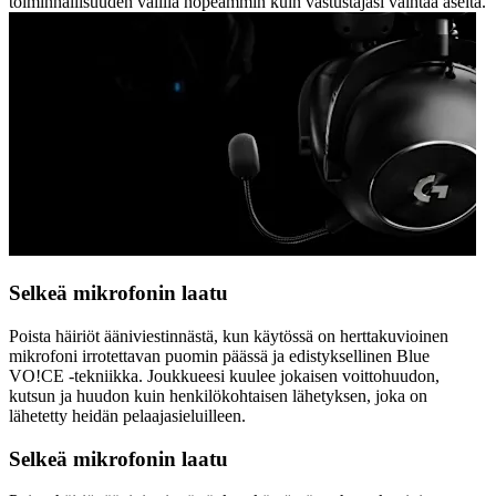
toiminnallisuuden välillä nopeammin kuin vastustajasi vaihtaa aseita.
Selkeä mikrofonin laatu
Poista häiriöt ääniviestinnästä, kun käytössä on herttakuvioinen
mikrofoni irrotettavan puomin päässä ja edistyksellinen Blue
VO!CE -tekniikka. Joukkueesi kuulee jokaisen voittohuudon,
kutsun ja huudon kuin henkilökohtaisen lähetyksen, joka on
lähetetty heidän pelaajasieluilleen.
Selkeä mikrofonin laatu