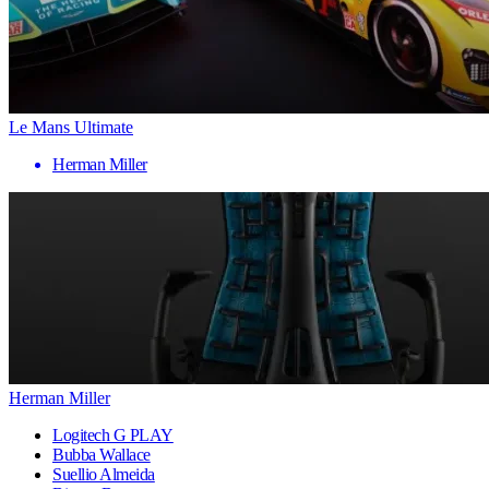
Le Mans Ultimate
Herman Miller
Herman Miller
Logitech G PLAY
Bubba Wallace
Suellio Almeida