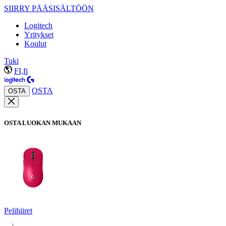
SIIRRY PÄÄSISÄLTÖÖN
Logitech
Yritykset
Koulut
Tuki
FI,fi
OSTA
OSTA
OSTA LUOKAN MUKAAN
Pelihiiret