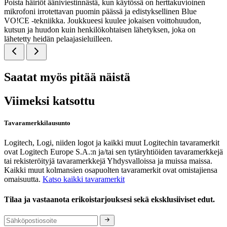
Poista häiriöt ääniviestinnästä, kun käytössä on herttakuvioinen
mikrofoni irrotettavan puomin päässä ja edistyksellinen Blue
VO!CE -tekniikka. Joukkueesi kuulee jokaisen voittohuudon,
kutsun ja huudon kuin henkilökohtaisen lähetyksen, joka on
lähetetty heidän pelaajasieluilleen.
Saatat myös pitää näistä
Viimeksi katsottu
Tavaramerkkilausunto
Logitech, Logi, niiden logot ja kaikki muut Logitechin tavaramerkit
ovat Logitech Europe S.A.:n ja/tai sen tytäryhtiöiden tavaramerkkejä
tai rekisteröityjä tavaramerkkejä Yhdysvalloissa ja muissa maissa.
Kaikki muut kolmansien osapuolten tavaramerkit ovat omistajiensa
omaisuutta.
Katso kaikki tavaramerkit
Tilaa ja vastaanota erikoistarjouksesi sekä eksklusiiviset edut.