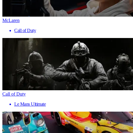
McLaren
Call of Duty
Call of Duty
Le Mans Ultimate