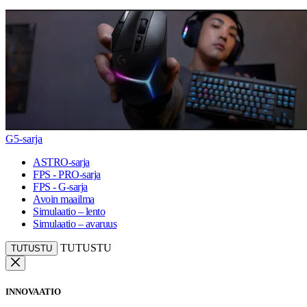
G5-sarja
ASTRO-sarja
FPS - PRO-sarja
FPS - G-sarja
Avoin maailma
Simulaatio – lento
Simulaatio – avaruus
TUTUSTU
TUTUSTU
INNOVAATIO