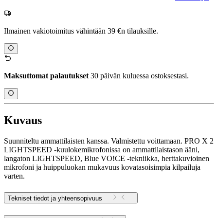
Ilmainen vakiotoimitus vähintään 39 €n tilauksille.
Maksuttomat palautukset
30 päivän kuluessa ostoksestasi.
Kuvaus
Suunniteltu ammattilaisten kanssa. Valmistettu voittamaan. PRO X 2
LIGHTSPEED -kuulokemikrofonissa on ammattilaistason ääni,
langaton LIGHTSPEED, Blue VO!CE -tekniikka, herttakuvioinen
mikrofoni ja huippuluokan mukavuus kovatasoisimpia kilpailuja
varten.
Tekniset tiedot ja yhteensopivuus