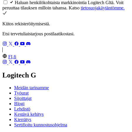
Haluan henkilökohtaista markkinointia Logitech Gltä. Voit
peruuttaa tilauksen milloin tahansa. Katso
tietosuojakäytäntömme.
Kiitos rekisteröitymisestä.
Etsi tervetuliaistarjous postilaatikostasi.
FI,fi
Logitech G
Meidän tarinamme
Työurat
Sijoittajat
Blogi
Lehdistö
Kestävä kehitys
Kierrätys
Sertifioitu kunnostusohjelma