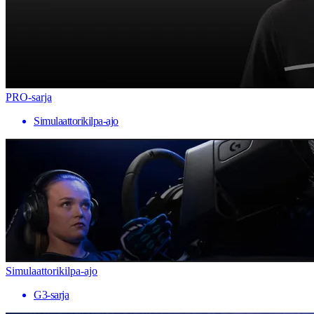
PRO-sarja
Simulaattorikilpa-ajo
Simulaattorikilpa-ajo
G3-sarja