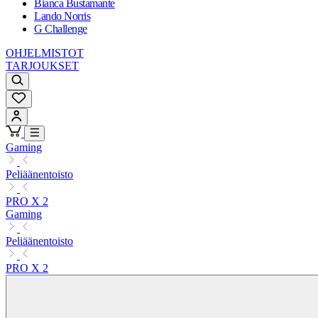
Bianca Bustamante
Lando Norris
G Challenge
OHJELMISTOT
TARJOUKSET
Gaming
Peliäänentoisto
PRO X 2
Gaming
Peliäänentoisto
PRO X 2