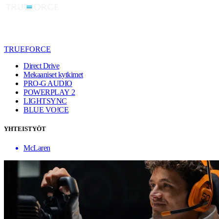
TRUEFORCE
Direct Drive
Mekaaniset kytkimet
PRO-G AUDIO
POWERPLAY 2
LIGHTSYNC
BLUE VO!CE
YHTEISTYÖT
McLaren