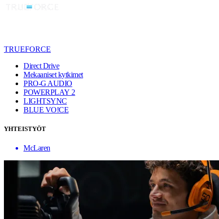
TRUEFORCE
Direct Drive
Mekaaniset kytkimet
PRO-G AUDIO
POWERPLAY 2
LIGHTSYNC
BLUE VO!CE
YHTEISTYÖT
McLaren