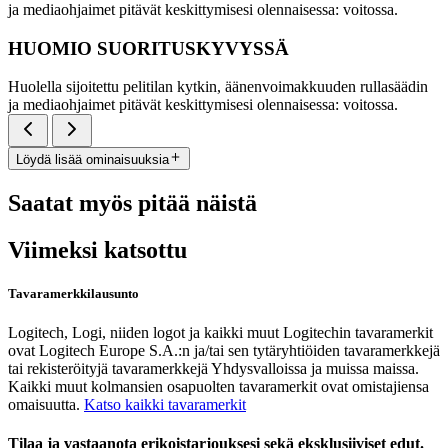
ja mediaohjaimet pitävät keskittymisesi olennaisessa: voitossa.
HUOMIO SUORITUSKYVYSSÄ
Huolella sijoitettu pelitilan kytkin, äänenvoimakkuuden rullasäädin
ja mediaohjaimet pitävät keskittymisesi olennaisessa: voitossa.
Löydä lisää ominaisuuksia
Saatat myös pitää näistä
Viimeksi katsottu
Tavaramerkkilausunto
Logitech, Logi, niiden logot ja kaikki muut Logitechin tavaramerkit
ovat Logitech Europe S.A.:n ja/tai sen tytäryhtiöiden tavaramerkkejä
tai rekisteröityjä tavaramerkkejä Yhdysvalloissa ja muissa maissa.
Kaikki muut kolmansien osapuolten tavaramerkit ovat omistajiensa
omaisuutta.
Katso kaikki tavaramerkit
Tilaa ja vastaanota erikoistarjouksesi sekä eksklusiiviset edut.