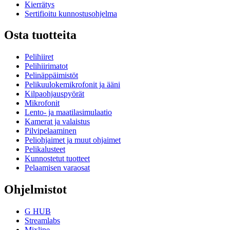
Kierrätys
Sertifioitu kunnostusohjelma
Osta tuotteita
Pelihiiret
Pelihiirimatot
Pelinäppäimistöt
Pelikuulokemikrofonit ja ääni
Kilpaohjauspyörät
Mikrofonit
Lento- ja maatilasimulaatio
Kamerat ja valaistus
Pilvipelaaminen
Peliohjaimet ja muut ohjaimet
Pelikalusteet
Kunnostetut tuotteet
Pelaamisen varaosat
Ohjelmistot
G HUB
Streamlabs
Mixline