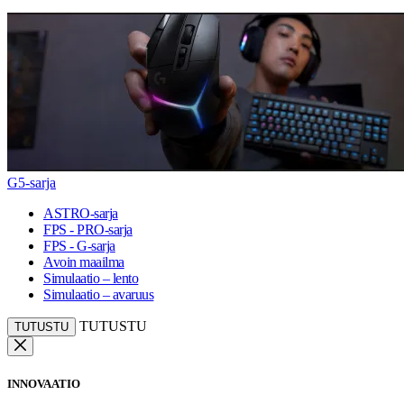
G5-sarja
ASTRO-sarja
FPS - PRO-sarja
FPS - G-sarja
Avoin maailma
Simulaatio – lento
Simulaatio – avaruus
TUTUSTU
TUTUSTU
INNOVAATIO