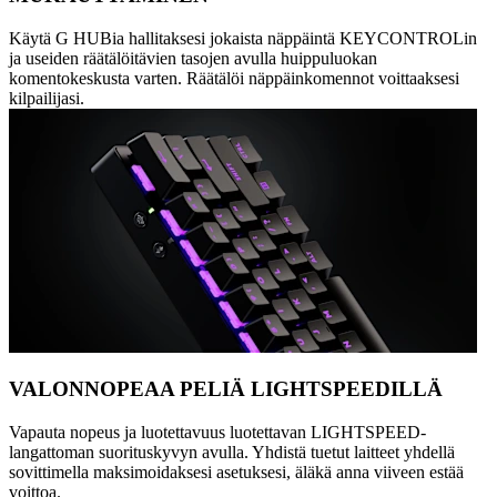
Käytä G HUBia hallitaksesi jokaista näppäintä KEYCONTROLin
ja useiden räätälöitävien tasojen avulla huippuluokan
komentokeskusta varten. Räätälöi näppäinkomennot voittaaksesi
kilpailijasi.
VALONNOPEAA PELIÄ LIGHTSPEEDILLÄ
Vapauta nopeus ja luotettavuus luotettavan LIGHTSPEED-
langattoman suorituskyvyn avulla. Yhdistä tuetut laitteet yhdellä
sovittimella maksimoidaksesi asetuksesi, äläkä anna viiveen estää
voittoa.