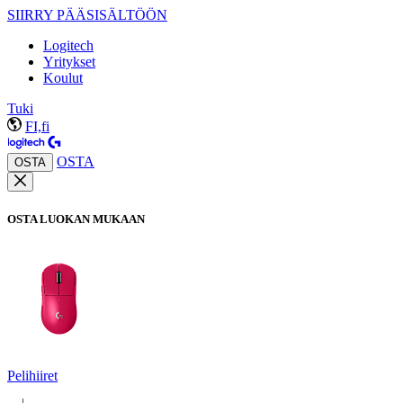
SIIRRY PÄÄSISÄLTÖÖN
Logitech
Yritykset
Koulut
Tuki
FI,fi
OSTA
OSTA
OSTA LUOKAN MUKAAN
Pelihiiret