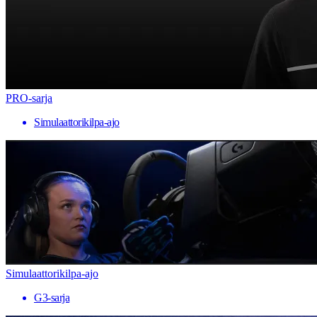
PRO-sarja
Simulaattorikilpa-ajo
Simulaattorikilpa-ajo
G3-sarja