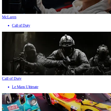
McLaren
Call of Duty
Call of Duty
Le Mans Ultimate