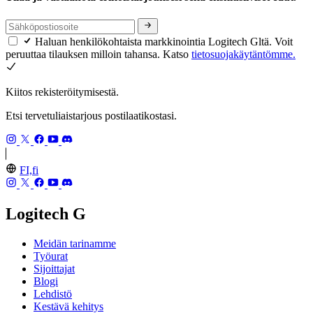
Haluan henkilökohtaista markkinointia Logitech Gltä. Voit
peruuttaa tilauksen milloin tahansa. Katso
tietosuojakäytäntömme.
Kiitos rekisteröitymisestä.
Etsi tervetuliaistarjous postilaatikostasi.
FI,fi
Logitech G
Meidän tarinamme
Työurat
Sijoittajat
Blogi
Lehdistö
Kestävä kehitys