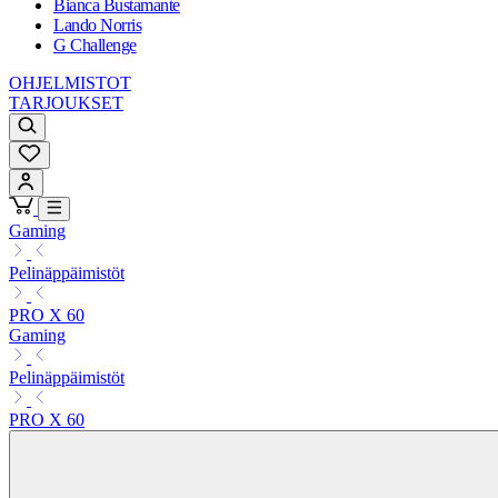
Bianca Bustamante
Lando Norris
G Challenge
OHJELMISTOT
TARJOUKSET
Gaming
Pelinäppäimistöt
PRO X 60
Gaming
Pelinäppäimistöt
PRO X 60