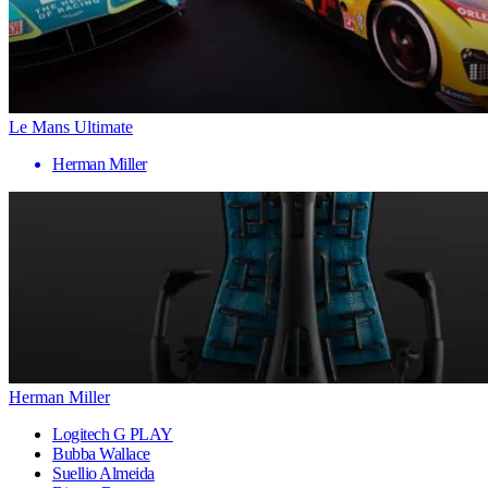
Le Mans Ultimate
Herman Miller
Herman Miller
Logitech G PLAY
Bubba Wallace
Suellio Almeida