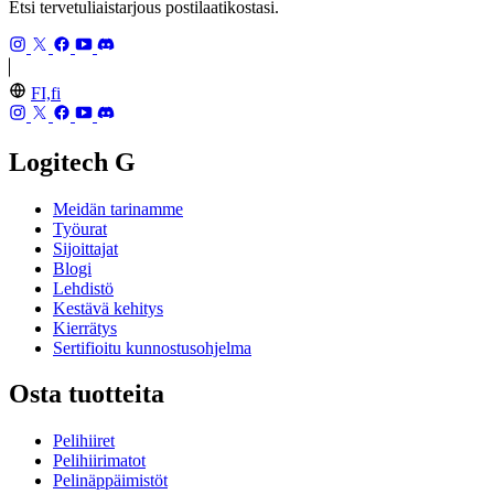
Etsi tervetuliaistarjous postilaatikostasi.
FI,fi
Logitech G
Meidän tarinamme
Työurat
Sijoittajat
Blogi
Lehdistö
Kestävä kehitys
Kierrätys
Sertifioitu kunnostusohjelma
Osta tuotteita
Pelihiiret
Pelihiirimatot
Pelinäppäimistöt