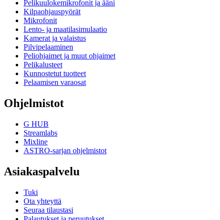
Pelikuulokemikrofonit ja ääni
Kilpaohjauspyörät
Mikrofonit
Lento- ja maatilasimulaatio
Kamerat ja valaistus
Pilvipelaaminen
Peliohjaimet ja muut ohjaimet
Pelikalusteet
Kunnostetut tuotteet
Pelaamisen varaosat
Ohjelmistot
G HUB
Streamlabs
Mixline
ASTRO-sarjan ohjelmistot
Asiakaspalvelu
Tuki
Ota yhteyttä
Seuraa tilaustasi
Palautukset ja peruutukset