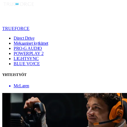
TRUEFORCE
Direct Drive
Mekaaniset kytkimet
PRO-G AUDIO
POWERPLAY 2
LIGHTSYNC
BLUE VO!CE
YHTEISTYÖT
McLaren