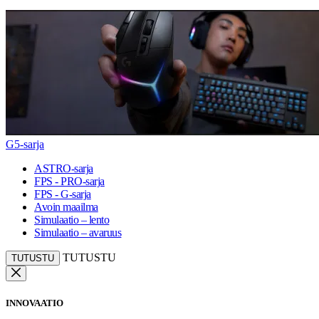
G5-sarja
ASTRO-sarja
FPS - PRO-sarja
FPS - G-sarja
Avoin maailma
Simulaatio – lento
Simulaatio – avaruus
TUTUSTU
TUTUSTU
INNOVAATIO