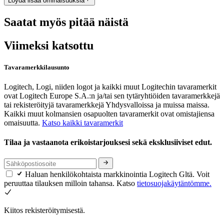
Löydä lisää ominaisuuksia
Saatat myös pitää näistä
Viimeksi katsottu
Tavaramerkkilausunto
Logitech, Logi, niiden logot ja kaikki muut Logitechin tavaramerkit
ovat Logitech Europe S.A.:n ja/tai sen tytäryhtiöiden tavaramerkkejä
tai rekisteröityjä tavaramerkkejä Yhdysvalloissa ja muissa maissa.
Kaikki muut kolmansien osapuolten tavaramerkit ovat omistajiensa
omaisuutta.
Katso kaikki tavaramerkit
Tilaa ja vastaanota erikoistarjouksesi sekä eksklusiiviset edut.
Haluan henkilökohtaista markkinointia Logitech Gltä. Voit
peruuttaa tilauksen milloin tahansa. Katso
tietosuojakäytäntömme.
Kiitos rekisteröitymisestä.