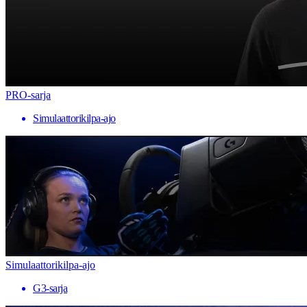
PRO-sarja
Simulaattorikilpa-ajo
Simulaattorikilpa-ajo
G3-sarja