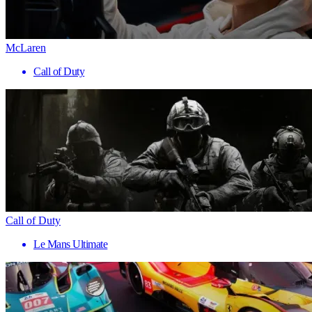
McLaren
Call of Duty
Call of Duty
Le Mans Ultimate