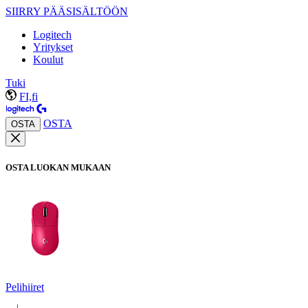
SIIRRY PÄÄSISÄLTÖÖN
Logitech
Yritykset
Koulut
Tuki
FI,fi
OSTA
OSTA
OSTA LUOKAN MUKAAN
Pelihiiret