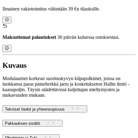
Ilmainen vakiotoimitus vähintään 39 €n tilauksille.
Maksuttomat palautukset
30 päivän kuluessa ostoksestasi.
Kuvaus
Modulaariset korkean suorituskyvyn kilpapolkimet, joissa on
luokkansa paras paineherkkä jarru ja kosketukseton Hallin ilmiö -
kaasupoljin. Täysin säädettävissä kuljettajan mieltymysten ja
mukavuuden mukaan.
Tekniset tiedot ja yhteensopivuus
Pakkauksen sisältö
Ohjelmisto ja Tuki