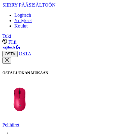
SIIRRY PÄÄSISÄLTÖÖN
Logitech
Yritykset
Koulut
Tuki
FI,fi
OSTA
OSTA
OSTA LUOKAN MUKAAN
Pelihiiret