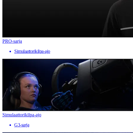
PRO-sarja
Simulaattorikilpa-ajo
Simulaattorikilpa-ajo
G3-sarja