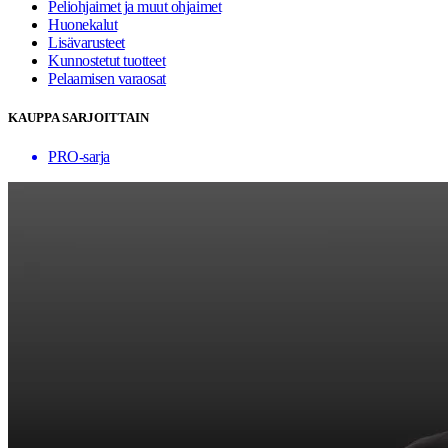
Peliohjaimet ja muut ohjaimet
Huonekalut
Lisävarusteet
Kunnostetut tuotteet
Pelaamisen varaosat
KAUPPA SARJOITTAIN
PRO-sarja