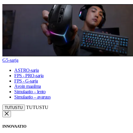
G5-sarja
ASTRO-sarja
FPS - PRO-sarja
FPS - G-sarja
Avoin maailma
Simulaatio – lento
Simulaatio – avaruus
TUTUSTU
TUTUSTU
INNOVAATIO