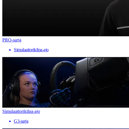
PRO-sarja
Simulaattorikilpa-ajo
Simulaattorikilpa-ajo
G3-sarja