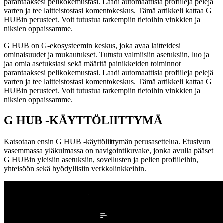
parantaaksesi pelikokemustasi. Laadi automaattisia profiileja pelejä
varten ja tee laitteistostasi komentokeskus. Tämä artikkeli kattaa G
HUBin perusteet. Voit tutustua tarkempiin tietoihin vinkkien ja
niksien oppaissamme.
G HUB on G-ekosysteemin keskus, joka avaa laitteidesi
ominaisuudet ja mukautukset. Tutustu valmiisiin asetuksiin, luo ja
jaa omia asetuksiasi sekä määritä painikkeiden toiminnot
parantaaksesi pelikokemustasi. Laadi automaattisia profiileja pelejä
varten ja tee laitteistostasi komentokeskus. Tämä artikkeli kattaa G
HUBin perusteet. Voit tutustua tarkempiin tietoihin vinkkien ja
niksien oppaissamme.
G HUB ‑KÄYTTÖLIITTYMÄ
Katsotaan ensin G HUB ‑käyttöliittymän perusasettelua. Etusivun
vasemmassa yläkulmassa on navigointikuvake, jonka avulla pääset
G HUBin yleisiin asetuksiin, sovellusten ja pelien profiileihin,
yhteisöön sekä hyödyllisiin verkkolinkkeihin.