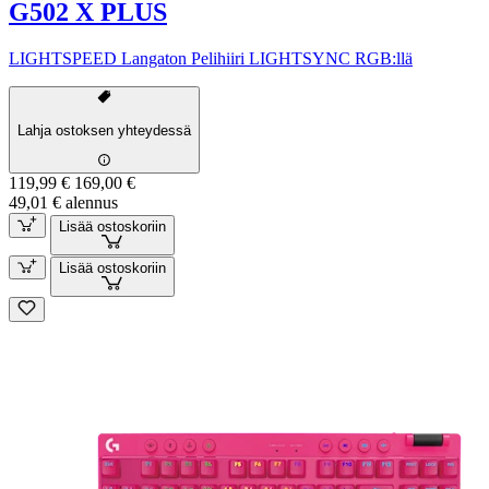
G502 X PLUS
LIGHTSPEED Langaton Pelihiiri LIGHTSYNC RGB:llä
Lahja ostoksen yhteydessä
119,99 €
169,00 €
49,01 € alennus
Lisää ostoskoriin
Lisää ostoskoriin