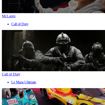
McLaren
Call of Duty
Call of Duty
Le Mans Ultimate