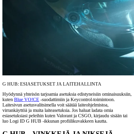
G HUB: ESIASETUKSET JA LAITEHALLINTA
Hyödynnä yhteisön tarjoamia asetuksia edistyneisiin ominaisuuksiin,
kuten
Blue VO!CE
-suodattimiin ja Keycontrol-toimintoon.
Laitesivun asetusvalitsimella voit säätää laiteohjelmistoa,
virrankäyttöä ja muita laiteasetuksia. Jos haluat ladata omia
esiasetuksiasi peleihin kuten Valorant ja CSGO, kirjaudu sisään tai
luo Logi ID G HUB -ikkunan profiilikuvakkeen kautta.
G HUB –
VINKKEJÄ JA NIKSEJÄ