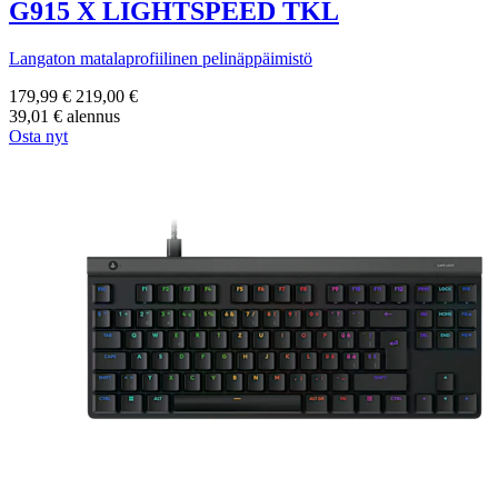
G915 X LIGHTSPEED TKL
Langaton matalaprofiilinen pelinäppäimistö
179,99 €
219,00 €
39,01 € alennus
Osta nyt