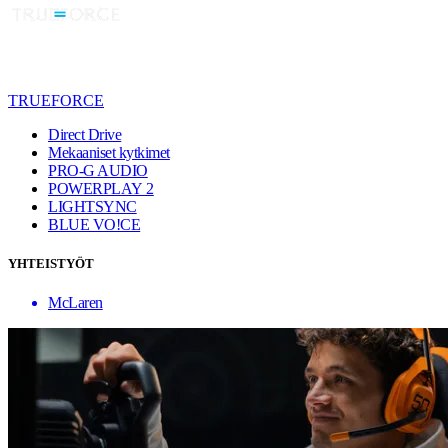
TRUEFORCE
Direct Drive
Mekaaniset kytkimet
PRO-G AUDIO
POWERPLAY 2
LIGHTSYNC
BLUE VO!CE
YHTEISTYÖT
McLaren