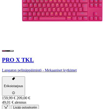
PRO X TKL
Langaton pelinäppäimistö - Mekaaniset kytkimet
Erikoistarjous
159,99 €
209,00 €
49,01 € alennus
Lisää ostoskoriin