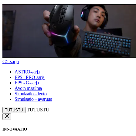
G5-sarja
ASTRO-sarja
FPS - PRO-sarja
FPS - G-sarja
Avoin maailma
Simulaatio – lento
Simulaatio – avaruus
TUTUSTU
TUTUSTU
INNOVAATIO