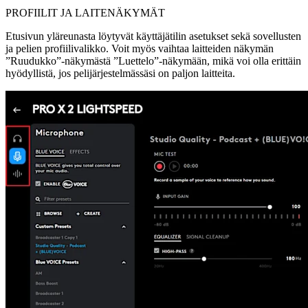
PROFIILIT JA LAITENÄKYMÄT
Etusivun yläreunasta löytyvät käyttäjätilin asetukset sekä sovellusten
ja pelien profiilivalikko. Voit myös vaihtaa laitteiden näkymän
”Ruudukko”-näkymästä ”Luettelo”-näkymään, mikä voi olla erittäin
hyödyllistä, jos pelijärjestelmässäsi on paljon laitteita.