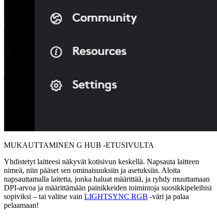
MUKAUTTAMINEN G HUB ‑ETUSIVULTA
Yhdistetyt laitteesi näkyvät kotisivun keskellä. Napsauta laitteen
nimeä, niin pääset sen ominaisuuksiin ja asetuksiin. Aloita
napsauttamalla laitetta, jonka haluat määrittää, ja ryhdy muuttamaan
DPI-arvoa ja määrittämään painikkeiden toimintoja suosikkipeleihisi
sopiviksi – tai valitse vain
LIGHTSYNC RGB
-väri ja palaa
pelaamaan!