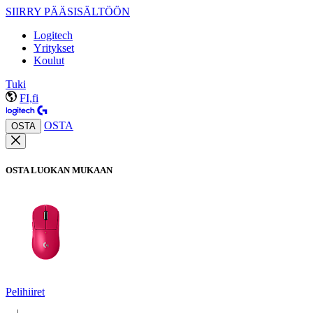
SIIRRY PÄÄSISÄLTÖÖN
Logitech
Yritykset
Koulut
Tuki
FI,fi
OSTA
OSTA
OSTA LUOKAN MUKAAN
Pelihiiret