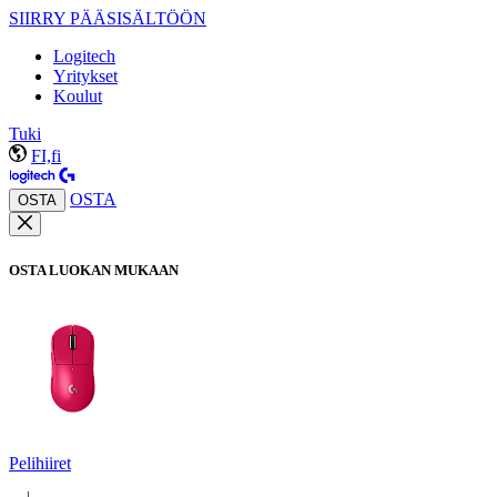
SIIRRY PÄÄSISÄLTÖÖN
Logitech
Yritykset
Koulut
Tuki
FI,fi
OSTA
OSTA
OSTA LUOKAN MUKAAN
Pelihiiret