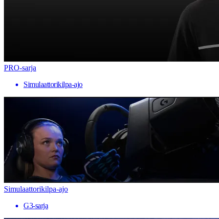
PRO-sarja
Simulaattorikilpa-ajo
Simulaattorikilpa-ajo
G3-sarja