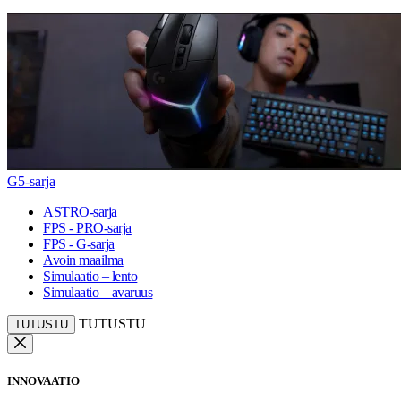
G5-sarja
ASTRO-sarja
FPS - PRO-sarja
FPS - G-sarja
Avoin maailma
Simulaatio – lento
Simulaatio – avaruus
TUTUSTU
TUTUSTU
INNOVAATIO