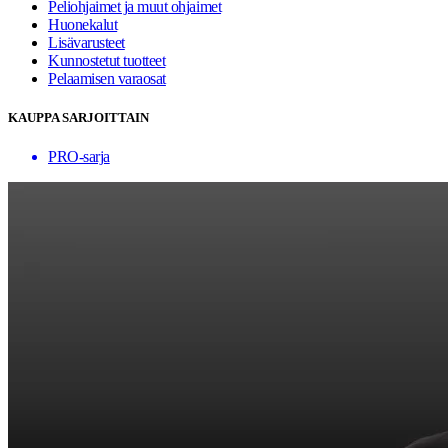
Peliohjaimet ja muut ohjaimet
Huonekalut
Lisävarusteet
Kunnostetut tuotteet
Pelaamisen varaosat
KAUPPA SARJOITTAIN
PRO-sarja