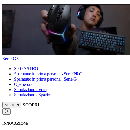
Serie G5
Serie ASTRO
Sparatutto in prima persona - Serie PRO
Sparatutto in prima persona - Serie G
Openworld
Simulazione - Volo
Simulazione - Spazio
SCOPRI
SCOPRI
INNOVAZIONE