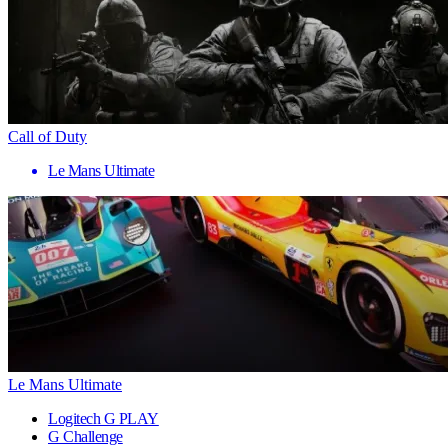
Call of Duty
Le Mans Ultimate
Le Mans Ultimate
Logitech G PLAY
G Challenge