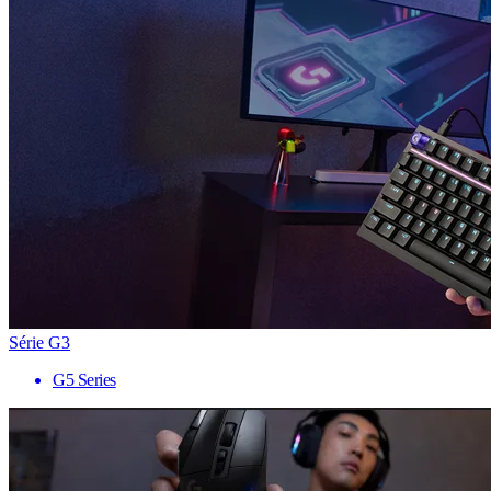
Série G3
G5 Series