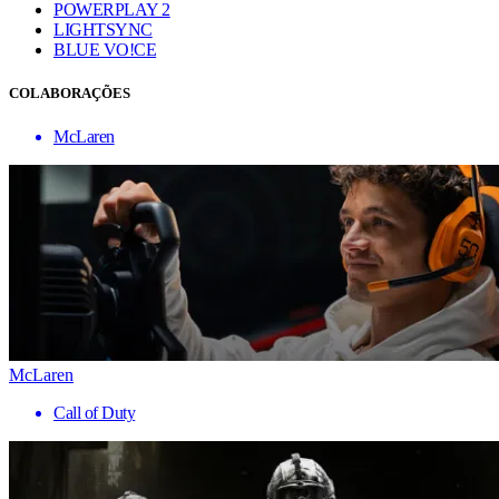
POWERPLAY 2
LIGHTSYNC
BLUE VO!CE
COLABORAÇÕES
McLaren
McLaren
Call of Duty