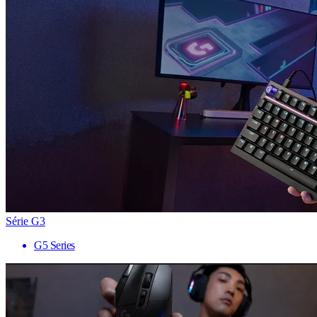
Série G3
G5 Series