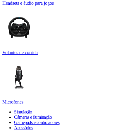
Headsets e áudio para jogos
Volantes de corrida
Microfones
Simulação
Câmeras e iluminação
Gamepads e controladores
Acessórios