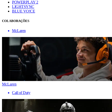
POWERPLAY 2
LIGHTSYNC
BLUE VO!CE
COLABORAÇÕES
McLaren
McLaren
Call of Duty