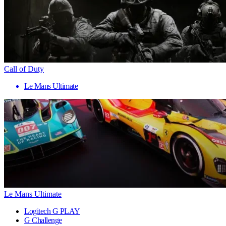
Call of Duty
Le Mans Ultimate
Le Mans Ultimate
Logitech G PLAY
G Challenge