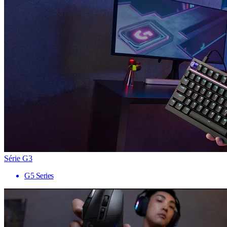
Série G3
G5 Series