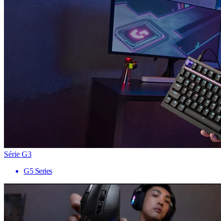
Série G3
G5 Series