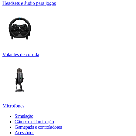
Headsets e áudio para jogos
Volantes de corrida
Microfones
Simulação
Câmeras e iluminação
Gamepads e controladores
Acessórios