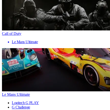
Call of Duty
Le Mans Ultimate
Le Mans Ultimate
Logitech G PLAY
G Challenge