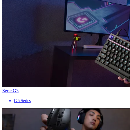
Série G3
G5 Series