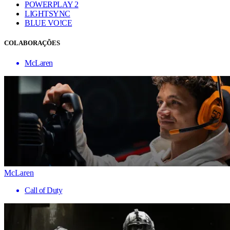
POWERPLAY 2
LIGHTSYNC
BLUE VO!CE
COLABORAÇÕES
McLaren
McLaren
Call of Duty