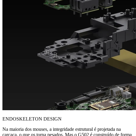
ENDOSKELETON DESIGN
Na maioria dos mouses, a integridade estrutural é projetada na
carcaça, o que os torna pesados. Mas o G502 é construído de forma