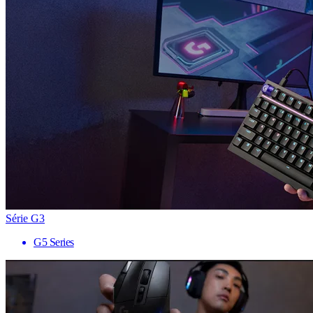
Série G3
G5 Series