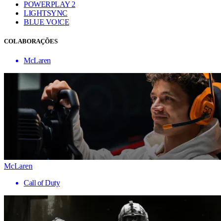
POWERPLAY 2
LIGHTSYNC
BLUE VO!CE
COLABORAÇÕES
McLaren
McLaren
Call of Duty