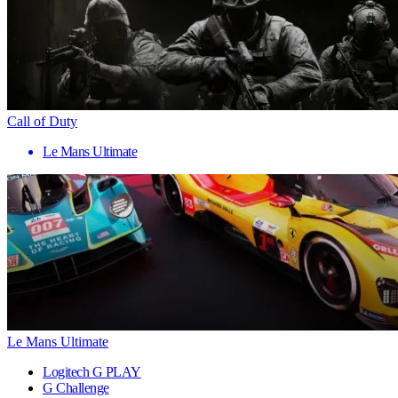
Call of Duty
Le Mans Ultimate
Le Mans Ultimate
Logitech G PLAY
G Challenge