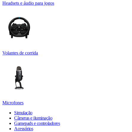
Headsets e áudio para jogos
Volantes de corrida
Microfones
Simulação
Câmeras e iluminação
Gamepads e controladores
Acessórios