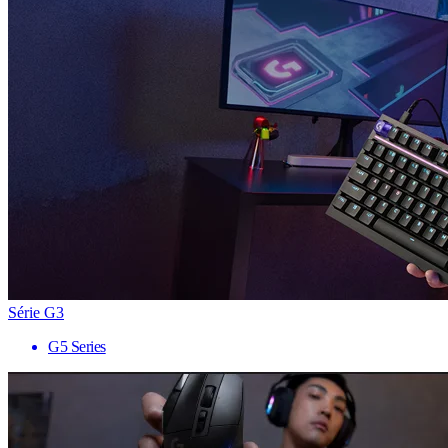
Série G3
G5 Series