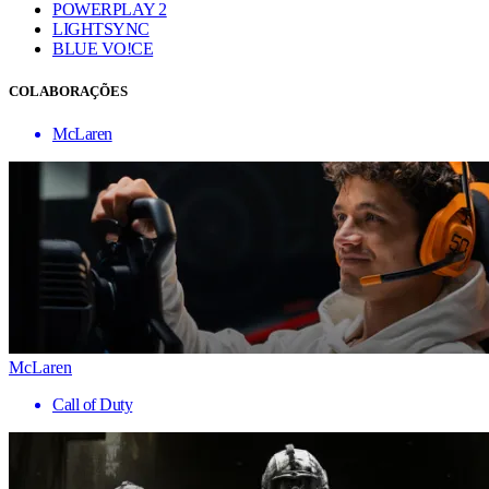
POWERPLAY 2
LIGHTSYNC
BLUE VO!CE
COLABORAÇÕES
McLaren
McLaren
Call of Duty