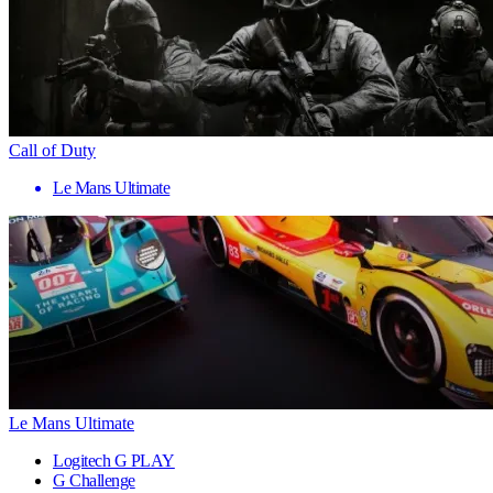
Call of Duty
Le Mans Ultimate
Le Mans Ultimate
Logitech G PLAY
G Challenge