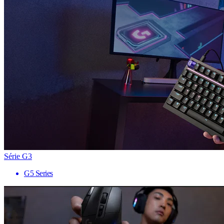
Série G3
G5 Series