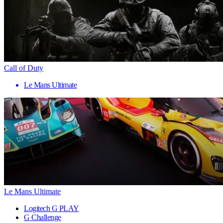
Call of Duty
Le Mans Ultimate
Le Mans Ultimate
Logitech G PLAY
G Challenge