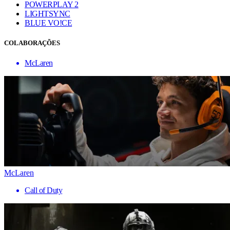
POWERPLAY 2
LIGHTSYNC
BLUE VO!CE
COLABORAÇÕES
McLaren
McLaren
Call of Duty