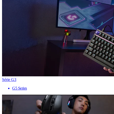
Série G3
G5 Series