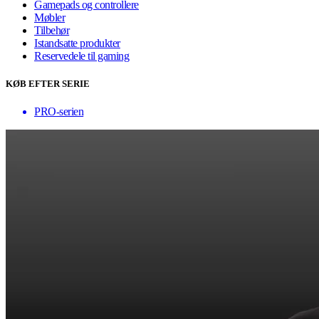
Gamepads og controllere
Møbler
Tilbehør
Istandsatte produkter
Reservedele til gaming
KØB EFTER SERIE
PRO-serien