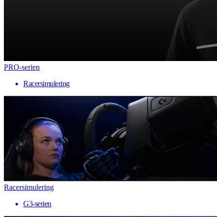
PRO-serien
Racersimulering
Racersimulering
G3-serien