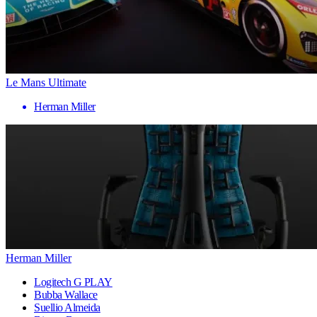
Le Mans Ultimate
Herman Miller
Herman Miller
Logitech G PLAY
Bubba Wallace
Suellio Almeida