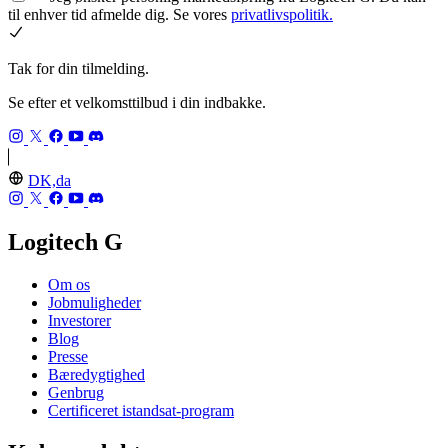
til enhver tid afmelde dig. Se vores
privatlivspolitik.
Tak for din tilmelding.
Se efter et velkomsttilbud i din indbakke.
DK,da
Logitech G
Om os
Jobmuligheder
Investorer
Blog
Presse
Bæredygtighed
Genbrug
Certificeret istandsat-program