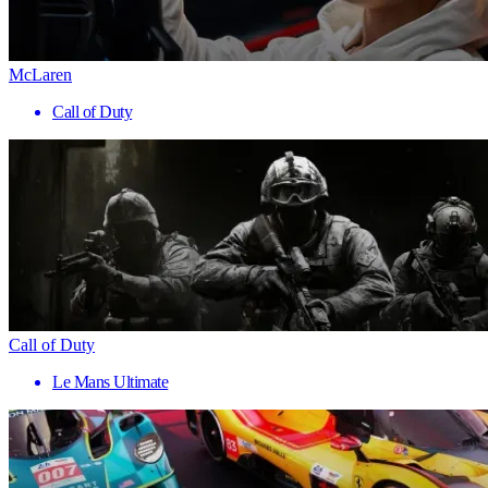
McLaren
Call of Duty
Call of Duty
Le Mans Ultimate