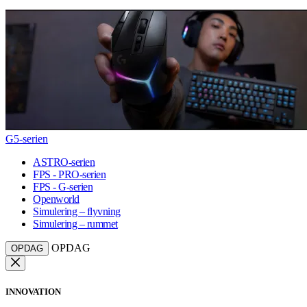
G5-serien
ASTRO-serien
FPS - PRO-serien
FPS - G-serien
Openworld
Simulering – flyvning
Simulering – rummet
OPDAG
OPDAG
INNOVATION