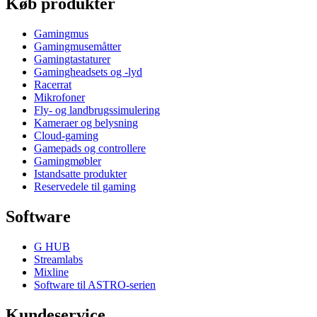
Køb produkter
Gamingmus
Gamingmusemåtter
Gamingtastaturer
Gamingheadsets og -lyd
Racerrat
Mikrofoner
Fly- og landbrugssimulering
Kameraer og belysning
Cloud-gaming
Gamepads og controllere
Gamingmøbler
Istandsatte produkter
Reservedele til gaming
Software
G HUB
Streamlabs
Mixline
Software til ASTRO-serien
Kundeservice