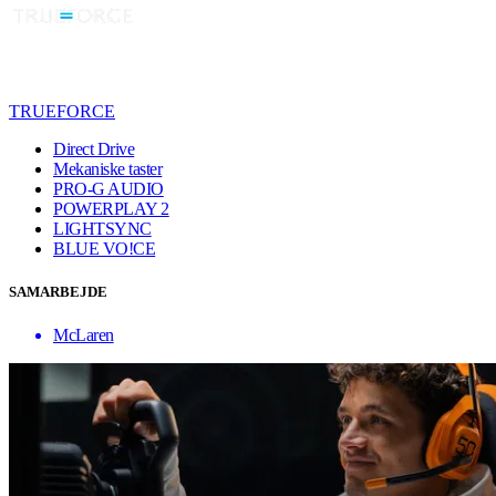
TRUEFORCE
Direct Drive
Mekaniske taster
PRO-G AUDIO
POWERPLAY 2
LIGHTSYNC
BLUE VO!CE
SAMARBEJDE
McLaren