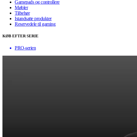
Gamepads og controllere
Møbler
Tilbehør
Istandsatte produkter
Reservedele til gaming
KØB EFTER SERIE
PRO-serien