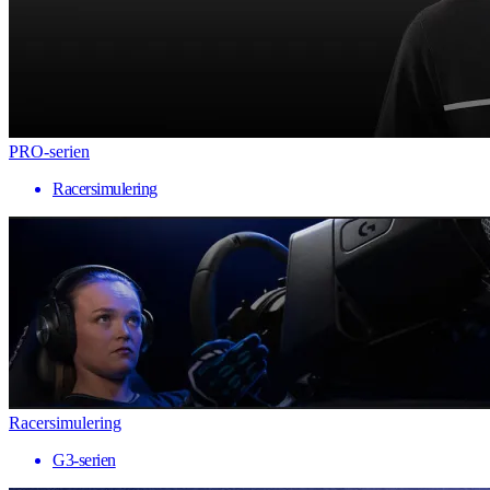
PRO-serien
Racersimulering
Racersimulering
G3-serien