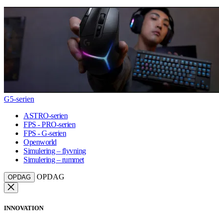
G5-serien
ASTRO-serien
FPS - PRO-serien
FPS - G-serien
Openworld
Simulering – flyvning
Simulering – rummet
OPDAG
OPDAG
INNOVATION