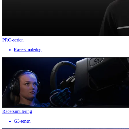
PRO-serien
Racersimulering
Racersimulering
G3-serien