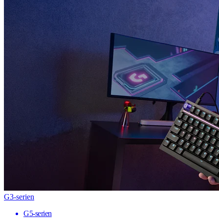
G3-serien
G5-serien