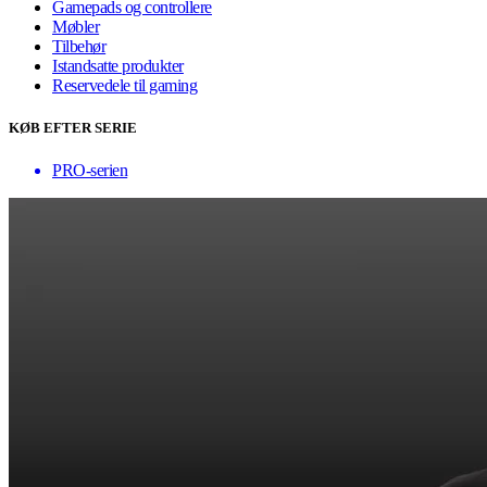
Gamepads og controllere
Møbler
Tilbehør
Istandsatte produkter
Reservedele til gaming
KØB EFTER SERIE
PRO-serien